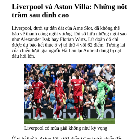
Liverpool và Aston Villa: Những nốt
trầm sau đỉnh cao
Liverpool, dưới sự dẫn dắt của Arne Slot, đã không thể
bảo vệ thành công ngôi vương. Dù sở hữu những ngôi sao
như Alexander Isak hay Florian Wirtz, Lữ đoàn đỏ chỉ
được dự báo kết thúc ở vị trí thứ 4 với 62 điểm. Tương lai
của chiến lược gia người Hà Lan tại Anfield đang bị đặt
dấu hỏi lớn.
Liverpool có mùa giải không như kỳ vọng.
Ở vị trí thứ 5, Aston Villa (61 điểm) đang phải chiến đấu