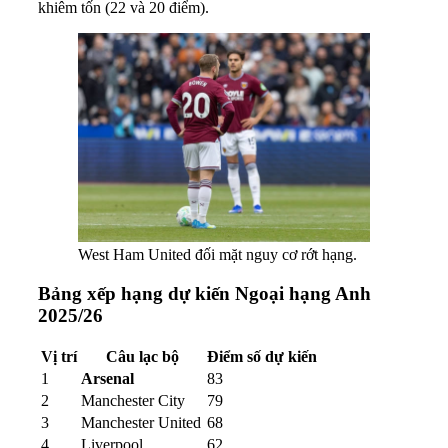
khiêm tốn (22 và 20 điểm).
West Ham United đối mặt nguy cơ rớt hạng.
Bảng xếp hạng dự kiến Ngoại hạng Anh
2025/26
Vị trí
Câu lạc bộ
Điểm số dự kiến
1
Arsenal
83
2
Manchester City
79
3
Manchester United
68
4
Liverpool
62