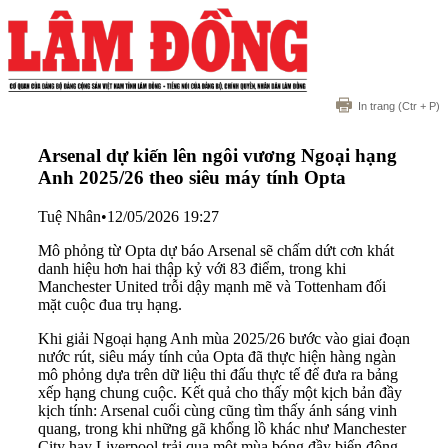
In trang
(Ctr + P)
Arsenal dự kiến lên ngôi vương Ngoại hạng
Anh 2025/26 theo siêu máy tính Opta
Tuệ Nhân
•
12/05/2026 19:27
Mô phỏng từ Opta dự báo Arsenal sẽ chấm dứt cơn khát
danh hiệu hơn hai thập kỷ với 83 điểm, trong khi
Manchester United trỗi dậy mạnh mẽ và Tottenham đối
mặt cuộc đua trụ hạng.
Khi giải Ngoại hạng Anh mùa 2025/26 bước vào giai đoạn
nước rút, siêu máy tính của Opta đã thực hiện hàng ngàn
mô phỏng dựa trên dữ liệu thi đấu thực tế để đưa ra bảng
xếp hạng chung cuộc. Kết quả cho thấy một kịch bản đầy
kịch tính: Arsenal cuối cùng cũng tìm thấy ánh sáng vinh
quang, trong khi những gã khổng lồ khác như Manchester
City hay Liverpool trải qua một mùa bóng đầy biến động.