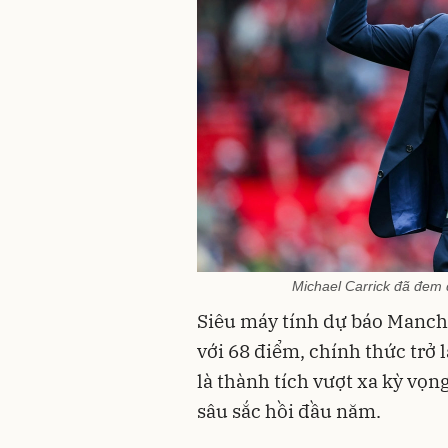
Michael Carrick đã đem 
Siêu máy tính dự báo Manches
với 68 điểm, chính thức trở
là thành tích vượt xa kỳ vọn
sâu sắc hồi đầu năm.