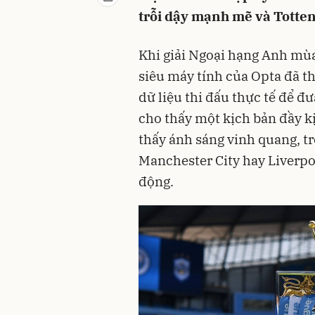
trỗi dậy mạnh mẽ và Totte
Khi giải Ngoại hạng Anh mùa
siêu máy tính của Opta đã 
dữ liệu thi đấu thực tế để đ
cho thấy một kịch bản đầy k
thấy ánh sáng vinh quang, t
Manchester City hay Liverpo
động.