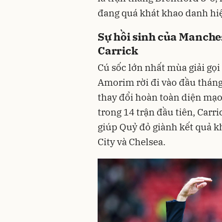
đang quá khát khao danh hi
Sự hồi sinh của Manches
Carrick
Cú sốc lớn nhất mùa giải gọ
Amorim rời đi vào đầu tháng
thay đổi hoàn toàn diện mạo 
trong 14 trận đầu tiên, Carr
giúp Quỷ đỏ giành kết quả k
City và Chelsea.