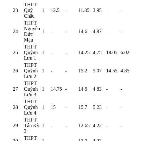
THPT
23
Quỳ
1
12.5
-
11.85
3.95
-
-
Châu
THPT
Nguyễn
24
1
-
-
14.6
4.87
-
-
Đức
Mậu
THPT
25
Quỳnh
1
-
-
14.25
4.75
18.05
6.02
Lưu 1
THPT
26
Quỳnh
1
-
-
15.2
5.07
14.55
4.85
Lưu 2
THPT
27
Quỳnh
1
14.75
-
14.5
4.83
-
-
Lưu 3
THPT
28
Quỳnh
1
15
-
15.7
5.23
-
-
Lưu 4
THPT
29
Tân Kỳ
1
-
-
12.65
4.22
-
-
3
THPT
30
1
-
-
12.7
4.23
-
-