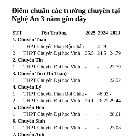
Điểm chuẩn các trường chuyên tại
Nghệ An 3 năm gần đây
STT
Tên Trường
2025
2024
2023
1. Chuyên Toán
1
THPT Chuyên Phan Bội Châu
-
41.9
-
2
THPT Chuyên Đại học Vinh
35.5
24.5
24.79
2. Chuyên Tin
1
THPT Chuyên Đại học Vinh
-
-
27.79
3. Chuyên Tin (Thi Toán)
1
THPT Chuyên Đại học Vinh
-
-
22.52
4. Chuyên Lý
1
THPT Chuyên Phan Bội Châu
-
46.93
-
2
THPT Chuyên Đại học Vinh
26.1
26.25
29.44
5. Chuyên Hoá
1
THPT Chuyên Đại học Vinh
-
-
28.61
6. Chuyên Sinh
1
THPT Chuyên Đại học Vinh
-
-
23.08
7. Chuyên Anh