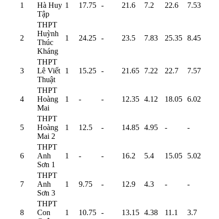
1
Hà Huy
1
17.75
-
21.6
7.2
22.6
7.53
Tập
THPT
Huỳnh
2
1
24.25
-
23.5
7.83
25.35
8.45
Thúc
Kháng
THPT
3
Lê Viết
1
15.25
-
21.65
7.22
22.7
7.57
Thuật
THPT
4
Hoàng
1
-
-
12.35
4.12
18.05
6.02
Mai
THPT
5
Hoàng
1
12.5
-
14.85
4.95
-
-
Mai 2
THPT
6
Anh
1
-
-
16.2
5.4
15.05
5.02
Sơn 1
THPT
7
Anh
1
9.75
-
12.9
4.3
-
-
Sơn 3
THPT
8
Con
1
10.75
-
13.15
4.38
11.1
3.7