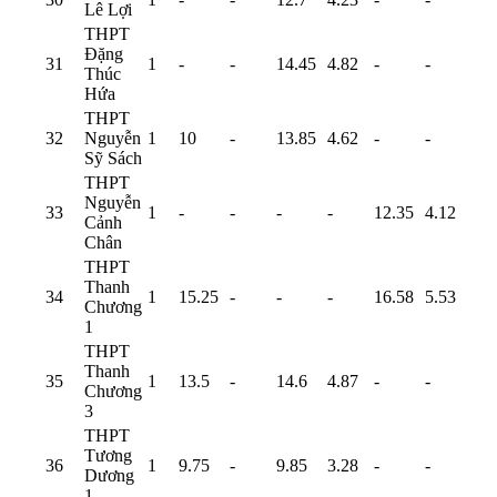
Lê Lợi
THPT
Đặng
31
1
-
-
14.45
4.82
-
-
Thúc
Hứa
THPT
32
Nguyễn
1
10
-
13.85
4.62
-
-
Sỹ Sách
THPT
Nguyễn
33
1
-
-
-
-
12.35
4.12
Cảnh
Chân
THPT
Thanh
34
1
15.25
-
-
-
16.58
5.53
Chương
1
THPT
Thanh
35
1
13.5
-
14.6
4.87
-
-
Chương
3
THPT
Tương
36
1
9.75
-
9.85
3.28
-
-
Dương
1