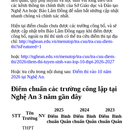
liên quan, quý phụ huynh và học sinh vui lòng theo dõi
các kênh thông tin chính thức của Sở Giáo dục và Đào tạo
Nghệ An hoặc Báo Lâm Đồng để nắm bắt những cập nhật
nhanh chóng và chính xác nhất.
Hiện tại điểm chuẩn chưa được các trường công bố, và sẽ
được cập nhật trên Báo Lâm Đồng ngay khi điểm được
công bố, ngoài ra thì thí sinh có thể tra cứu điểm thi tại địa
chỉ:
http://nghean.edu.vn/menutop/tra-cuu/tra-cuu-diem-
thi?isFeatured=1
hoặc
http://nghean.edu.vn/menutop/tra-cuu/tra-cuu-diem-
thi/2026/diem-thi-tuyen-sinh-vao-lop-10-thpt-2026-2027
Hoặc tra cứu trong nội dung sau:
Điểm thi vào 10 năm
2026 tại Nghệ An.
Điểm chuẩn các trường công lập tại
Nghệ An 3 năm gần đây
2025
2024
2023
Tên
STT
NV
Điểm
Bình
Điểm
Bình
Điểm
Bình
Trường
chuẩn
Quân
chuẩn
Quân
chuẩn
Quân
THPT