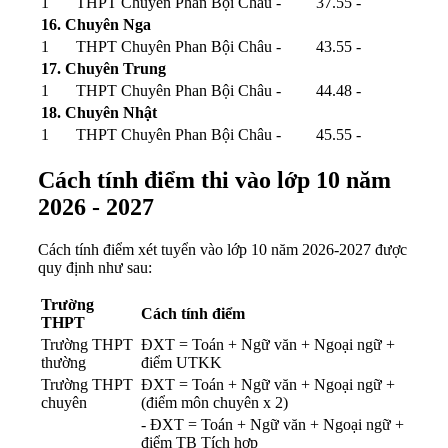
1
THPT Chuyên Phan Bội Châu
-
37.55
-
16. Chuyên Nga
1
THPT Chuyên Phan Bội Châu
-
43.55
-
17. Chuyên Trung
1
THPT Chuyên Phan Bội Châu
-
44.48
-
18. Chuyên Nhật
1
THPT Chuyên Phan Bội Châu
-
45.55
-
Cách tính điểm thi vào lớp 10 năm
2026 - 2027
Cách tính điểm xét tuyển vào lớp 10 năm 2026-2027 được
quy định như sau:
Trường
Cách tính điểm
THPT
Trường THPT
ĐXT = Toán + Ngữ văn + Ngoại ngữ +
thường
điểm UTKK
Trường THPT
ĐXT = Toán + Ngữ văn + Ngoại ngữ +
chuyên
(điểm môn chuyên x 2)
- ĐXT = Toán + Ngữ văn + Ngoại ngữ +
điểm TB Tích hợp