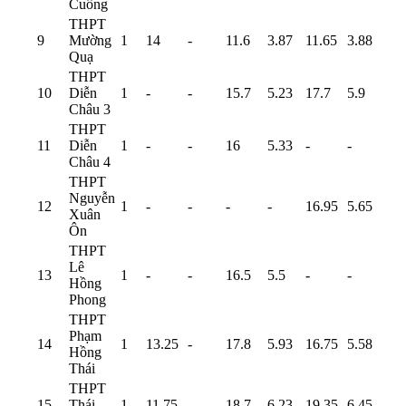
Cuông
THPT
9
Mường
1
14
-
11.6
3.87
11.65
3.88
Quạ
THPT
10
Diễn
1
-
-
15.7
5.23
17.7
5.9
Châu 3
THPT
11
Diễn
1
-
-
16
5.33
-
-
Châu 4
THPT
Nguyễn
12
1
-
-
-
-
16.95
5.65
Xuân
Ôn
THPT
Lê
13
1
-
-
16.5
5.5
-
-
Hồng
Phong
THPT
Phạm
14
1
13.25
-
17.8
5.93
16.75
5.58
Hồng
Thái
THPT
15
Thái
1
11.75
-
18.7
6.23
19.35
6.45