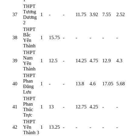
THPT
Tương
37
1
-
-
11.75
3.92
7.55
2.52
Dương
2
THPT
Bắc
38
1
15.75
-
-
-
-
-
Yên
Thành
THPT
Nam
39
1
12.5
-
14.25
4.75
12.9
4.3
Yên
Thành
THPT
Phan
40
1
-
-
13.8
4.6
17.05
5.68
Đăng
Lưu
THPT
Phan
41
1
13
-
12.75
4.25
-
-
Thúc
Trực
THPT
42
Yên
1
13.25
-
-
-
-
-
Thành 3