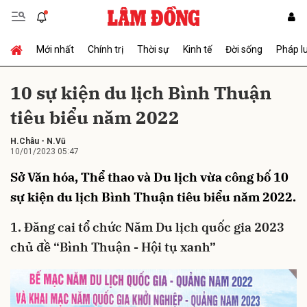
Mới nhất
Chính trị
Thời sự
Kinh tế
Đời sống
Pháp l
Gửi bình luận
10 sự kiện du lịch Bình Thuận
tiêu biểu năm 2022
H.Châu
-
N.Vũ
10/01/2023 05:47
Sở Văn hóa, Thể thao và Du lịch vừa công bố 10
sự kiện du lịch Bình Thuận tiêu biểu năm 2022.
Hủy
Gửi
1. Đăng cai tổ chức Năm Du lịch quốc gia 2023
chủ đề “Bình Thuận - Hội tụ xanh”