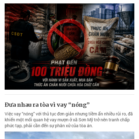
Đưa nhau ra tòa vì vay “nóng”
Việc vay “nóng” với thủ tục đơn giản nhưng tiềm ẩn nhiều rủi ro, đã
khiến một mối quan hệ vay mượn ở xã Sơn Mỹ trở nên tranh chấp
phức tạp, phải cần đến sự phân xử của tòa án.