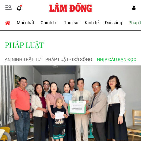
Mới nhất
Chính trị
Thời sự
Kinh tế
Đời sống
Pháp 
PHÁP LUẬT
AN NINH TRẬT TỰ
PHÁP LUẬT - ĐỜI SỐNG
NHỊP CẦU BẠN ĐỌC