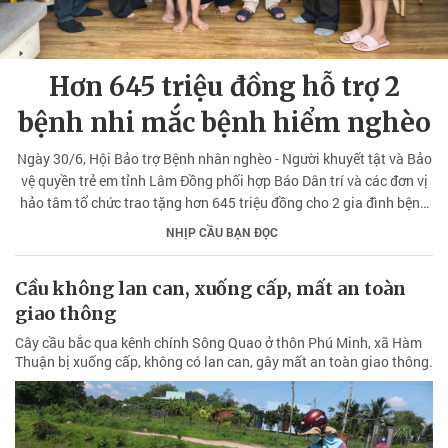
Hơn 645 triệu đồng hỗ trợ 2
bệnh nhi mắc bệnh hiểm nghèo
Ngày 30/6, Hội Bảo trợ Bệnh nhân nghèo - Người khuyết tật và Bảo
vệ quyền trẻ em tỉnh Lâm Đồng phối hợp Báo Dân trí và các đơn vị
hảo tâm tổ chức trao tặng hơn 645 triệu đồng cho 2 gia đình bệnh
nhi có hoàn cảnh đặc biệt khó khăn tại phường Lâm Viên - Đà Lạt.
NHỊP CẦU BẠN ĐỌC
Cầu không lan can, xuống cấp, mất an toàn
giao thông
Cây cầu bắc qua kênh chính Sông Quao ở thôn Phú Minh, xã Hàm
Thuận bị xuống cấp, không có lan can, gây mất an toàn giao thông.