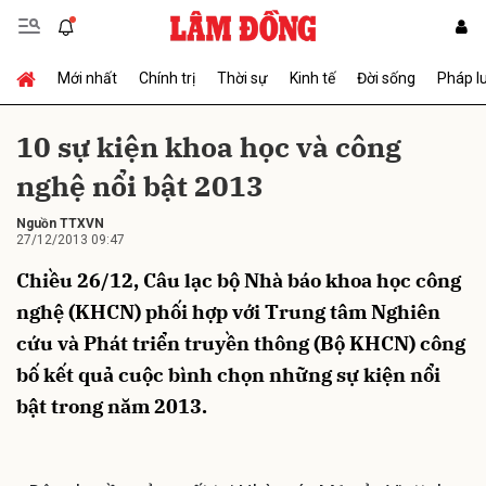
Mới nhất
Chính trị
Thời sự
Kinh tế
Đời sống
Pháp l
Gửi bình luận
10 sự kiện khoa học và công
nghệ nổi bật 2013
Nguồn TTXVN
27/12/2013 09:47
Chiều 26/12, Câu lạc bộ Nhà báo khoa học công
nghệ (KHCN) phối hợp với Trung tâm Nghiên
Hủy
Gửi
cứu và Phát triển truyền thông (Bộ KHCN) công
bố kết quả cuộc bình chọn những sự kiện nổi
bật trong năm 2013.