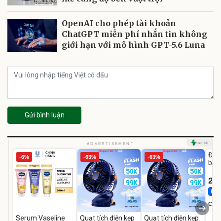
OpenAI cho phép tài khoản
ChatGPT miễn phí nhắn tin không
giới hạn với mô hình GPT-5.6 Luna
Gửi bình luận
U
ADVERTISEMENT
Đai 
-6%
-63%
-63%
bé 
1-9 
22
Hot 
Cecil
Serum Vaseline
Quạt tích điện kẹp
Quạt tích điện kẹp