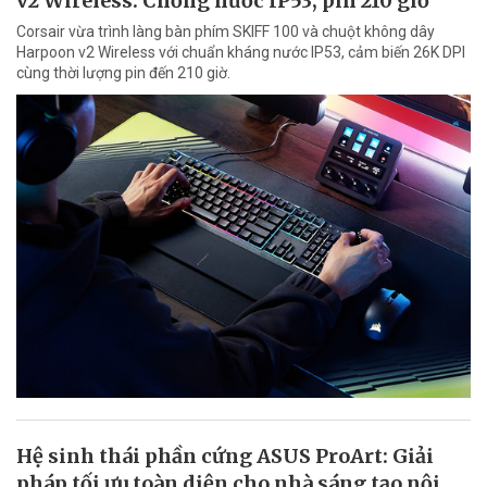
v2 Wireless: Chống nước IP53, pin 210 giờ
Corsair vừa trình làng bàn phím SKIFF 100 và chuột không dây
Harpoon v2 Wireless với chuẩn kháng nước IP53, cảm biến 26K DPI
cùng thời lượng pin đến 210 giờ.
Hệ sinh thái phần cứng ASUS ProArt: Giải
pháp tối ưu toàn diện cho nhà sáng tạo nội