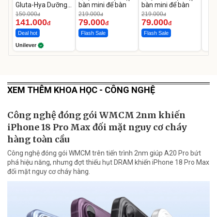
Gluta-Hya Dưỡng
bàn mini để bàn
bàn mini để bàn
Da Sáng Mịn Sau 7
150.000
219.000
219.000
đ
đ
đ
Ngày
141.000
79.000
79.000
đ
đ
đ
Deal hot
Flash Sale
Flash Sale
Unilever
XEM THÊM KHOA HỌC - CÔNG NGHỆ
Công nghệ đóng gói WMCM 2nm khiến
iPhone 18 Pro Max đối mặt nguy cơ cháy
hàng toàn cầu
Công nghệ đóng gói WMCM trên tiến trình 2nm giúp A20 Pro bứt
phá hiệu năng, nhưng đợt thiếu hụt DRAM khiến iPhone 18 Pro Max
đối mặt nguy cơ cháy hàng.