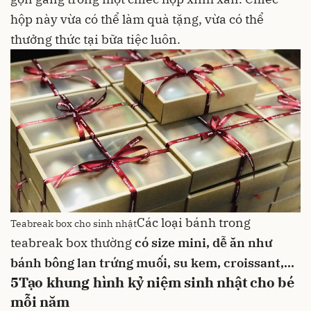
hộp này vừa có thể làm quà tặng, vừa có thể
thưởng thức tại bữa tiệc luôn.
Các loại bánh trong
Teabreak box cho sinh nhật
teabreak box thường
có size mini, dễ ăn như
bánh bông lan trứng muối
,
su kem
,
croissant
,...
5
Tạo khung hình kỷ niệm sinh nhật cho bé
mỗi năm