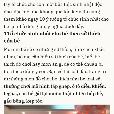
tay tổ chức cho con một bữa tiệc sinh nhật độc
đáo, đặc biệt mà không quá tốn kém thì cùng
tham khảo ngay 10 ý tưởng tổ chức sinh nhật cho
bé tại nhà đơn giản, ý nghĩa dưới đây.
1
Tổ chức sinh nhật cho bé theo sở thích
của bé
Mỗi em bé sẽ có những sở thích, tính cách khác
nhau, bố mẹ cần hiểu sở thích của bé, biết bé
thích đồ chơi hay món ăn gì để có thể chuẩn bị
tiệc theo đúng ý con.Bạn có thể bắt đầu trang trí
từ những món đồ chơi bé thích như
bé trai sẽ
thường chơi mô hình lắp ghép, ô tô điều khiển,
lego…,
còn
bé gái lại muốn thật nhiều búp bê,
gấu bông,
kẹp tóc
.