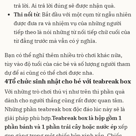
trả lời. Ai trả lời đúng sẽ được nhận quà.
Thi nối từ
: Bắt đầu với một cụm từ ngẫu nhiên
được đưa ra và nhiệm vụ của những người
tiếp theo là nói những từ nối tiếp chữ cuối của
từ đằng trước mà vẫn có ý nghĩa.
Bạn có thể nghĩ thêm nhiều trò chơi khác nữa,
tùy vào độ tuổi của các bé và số lượng người tham
dự để ai cũng có thể chơi được nha.
4
Tổ chức sinh nhật cho bé với teabreak box
Với những trò chơi thú vị như trên thì phần quà
dành cho người thắng cũng rất được quan tâm.
Những phần teabreak box độc đáo lúc này sẽ là
giải pháp phù hợp.
Teabreak box là hộp gồm 1
phần bánh và 1 phần
trái cây
hoặc
nước ép
xếp
gọn gàng trong một chiếc hộp xinh xắn. Chiếc