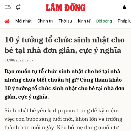
Mới nhất
Chính trị
Thời sự
Kinh tế
Đời sống
Pháp l
Gửi bình luận
10 ý tưởng tổ chức sinh nhật cho
bé tại nhà đơn giản, cực ý nghĩa
01/08/2022 09:37
Bạn muốn tự tổ chức sinh nhật cho bé tại nhà
nhưng chưa biết chuẩn bị gì? Cùng tham khảo
10 ý tưởng tổ chức sinh nhật cho bé tại nhà đơn
Hủy
Gửi
giản, cực ý nghĩa.
Sinh nhật bé yêu là dịp quan trọng để kỷ niệm
việc con bước sang tuổi mới, khôn lớn và trưởng
thành hơn mỗi ngày. Nếu bố mẹ đang muốn tự