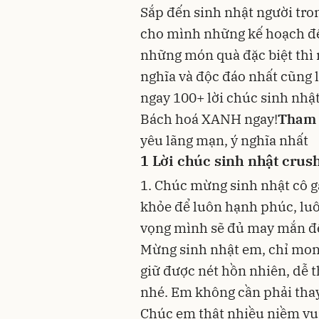
Sắp đến sinh nhật người tro
cho mình những kế hoạch để 
những
món quà
đặc biệt thì
nghĩa và độc đáo nhất cũng 
ngay 100+ lời chúc sinh nhật
Bách hoá XANH ngay!
Tham 
yêu
lãng mạn, ý nghĩa nhất
1
Lời chúc sinh nhật crush
1. Chúc mừng sinh nhật cô g
khỏe để luôn hạnh phúc, luô
vọng mình sẽ đủ may mắn đ
Mừng sinh nhật em, chỉ mong
giữ được nét hồn nhiên, dễ 
nhé. Em không cần phải tha
Chúc em thật nhiều niềm vui