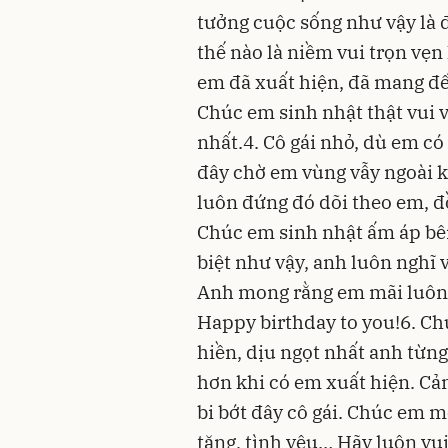
tưởng cuộc sống như vậy là 
thế nào là niềm vui trọn vẹ
em đã xuất hiện, đã mang đế
Chúc em sinh nhật thật vui v
nhất.4. Cô gái nhỏ, dù em có
đây chờ em vùng vẫy ngoài ki
luôn đứng đó dõi theo em, 
Chúc em sinh nhật ấm áp bên
biệt như vậy, anh luôn nghĩ 
Anh mong rằng em mãi luôn h
Happy birthday to you!6. Ch
hiền, dịu ngọt nhất anh từn
hơn khi có em xuất hiện. Cả
bi bớt đây cô gái. Chúc em m
tặng, tình yêu… Hãy luôn vui