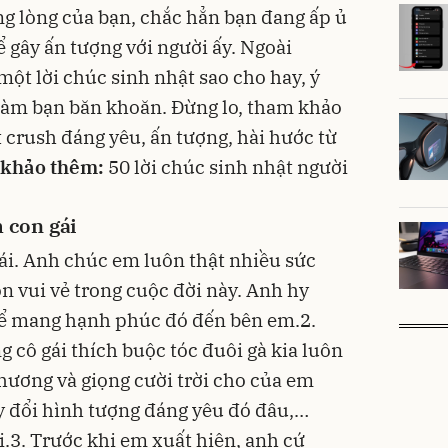
ng lòng của bạn, chắc hẳn bạn đang ấp ủ
gây ấn tượng với người ấy. Ngoài
 một lời chúc sinh nhật sao cho hay, ý
làm bạn băn khoăn. Đừng lo, tham khảo
 crush đáng yêu, ấn tượng, hài hước từ
khảo thêm:
50
lời chúc sinh nhật người
 con gái
ái. Anh chúc em luôn thật nhiều sức
n vui vẻ trong cuộc đời này. Anh hy
ể mang hạnh phúc đó đến bên em.2.
 cô gái thích buộc tóc đuôi gà kia luôn
thương và giọng cười trời cho của em
y đổi hình tượng đáng yêu đó đâu,…
.3. Trước khi em xuất hiện, anh cứ