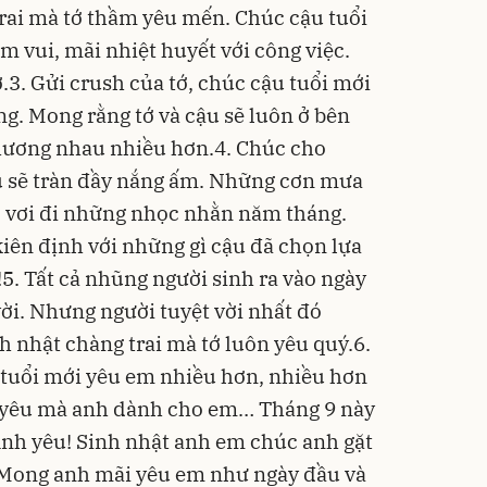
rai mà tớ thầm yêu mến. Chúc cậu tuổi
 vui, mãi nhiệt huyết với công việc.
.3. Gửi crush của tớ, chúc cậu tuổi mới
g. Mong rằng tớ và cậu sẽ luôn ở bên
hương nhau nhiều hơn.4. Chúc cho
u sẽ tràn đầy nắng ấm. Những cơn mưa
o vơi đi những nhọc nhằn năm tháng.
iên định với những gì cậu đã chọn lựa
!5. Tất cả nhũng người sinh ra vào ngày
ời. Nhưng người tuyệt vời nhất đó
h nhật chàng trai mà tớ luôn yêu quý.6.
tuổi mới yêu em nhiều hơn, nhiều hơn
h yêu mà anh dành cho em… Tháng 9 này
 Anh yêu! Sinh nhật anh em chúc anh gặt
 Mong anh mãi yêu em như ngày đầu và