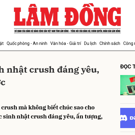
bình luận
ật
Quốc phòng - An ninh
Văn hóa - Giải trí
Du lịch
Chính sách
Công 
nh nhật crush đáng yêu,
ĐỌC T
ớc
Hủy
G
crush mà không biết chúc sao cho
c sinh nhật crush đáng yêu, ấn tượng,