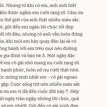
đủ. Nhưng từ khi có em, anh mới biết
n khi được ngắm em cười rạng rỡ. Cảm ơn
n thế giới của anh thật nhiều màu sắc.
ẻ, gửi đến em ngàn lời chúc tốt đẹp
 đi tới đâu, nhưng có anh vẫn luôn đứng
a, khi mỏi em hãy quay đầu lại sẽ có
đồng hành với em trên mọi nẻo đường.
 gia đình và bạn bè.5. Một ngày đặc
về em cô gái nhỏ mang nụ cười rạng rỡ.
ạnh phúc, luôn nở nụ cười thật tươi.
úc mừng sinh nhật em – cô gái ngoan
g gặp. Cuộc sống trở nên nhiều màu sắc
m ơn em vì đã đến cuộc đời này.7. Hép
ột ngày tràn ngập những lời chúc, quà
 vẻ em nhé!8. Gửi đến cô gái xinh đẹp