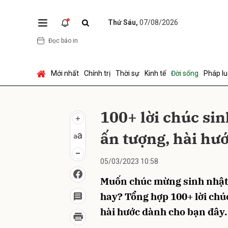
Thứ Sáu,
07/08/2026
Đọc báo in
Gửi 
Mới nhất
Chính trị
Thời sự
Kinh tế
Đời sống
Pháp lu
100+ lời chúc si
ấn tượng, hài hư
05/03/2023 10:58
Muốn chúc mừng sinh nhật 
hay? Tổng hợp 100+ lời chú
hài hước dành cho bạn đây.