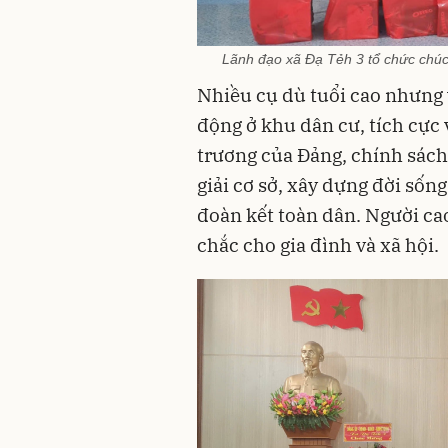
Lãnh đạo xã Đạ Tẻh 3 tổ chức chúc
Nhiều cụ dù tuổi cao nhưng 
động ở khu dân cư, tích cự
trương của Đảng, chính sách
giải cơ sở, xây dựng đời sốn
đoàn kết toàn dân. Người cao
chắc cho gia đình và xã hội.