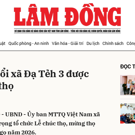
bình luận
uật
Quốc phòng - An ninh
Văn hóa - Giải trí
Du lịch
Chính sách
Công
ĐỌC T
ổi xã Đạ Tẻh 3 được
thọ
Hủy
G
D - UBND - Ủy ban MTTQ Việt Nam xã
rọng tổ chức Lễ chúc thọ, mừng thọ
Ngọ năm 2026.