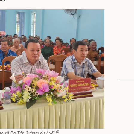
ạo xã Đạ Tẻh 3 tham dự buổi lễ