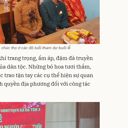
chúc thọ ở các độ tuổi tham dự buổi lễ
khí trang trọng, ấm áp, đậm đà truyền
của dân tộc. Những bó hoa tươi thắm,
 trao tận tay các cụ thể hiện sự quan
nh quyền địa phương đối với công tác