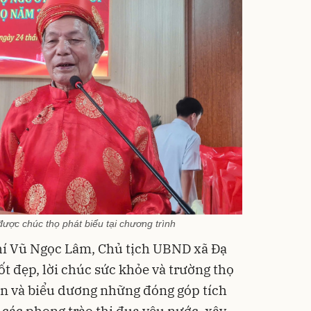
được chúc thọ phát biểu tại chương trình
 chí Vũ Ngọc Lâm, Chủ tịch UBND xã Đạ
ốt đẹp, lời chúc sức khỏe và trường thọ
ận và biểu dương những đóng góp tích
 các phong trào thi đua yêu nước, xây