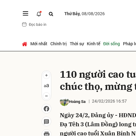
Thứ Bảy,
08/08/2026
Đọc báo in
Gửi 
Mới nhất
Chính trị
Thời sự
Kinh tế
Đời sống
Pháp l
110 người cao tu
chúc thọ, mừng 
24/02/2026 16:57
Hoàng Sa
Ngày 24/2, Đảng ủy - HĐN
Đạ Tẻh 3 (Lâm Đồng) long t
người cao tuổi Xuân Bính 