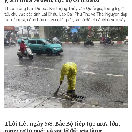
giảm mưa về đêm, cục bộ có mưa to
Theo Trung tâm Dự báo Khí tượng Thủy văn Quốc gia, trong 6 giờ
tới, khu vực các tỉnh Lai Châu, Lào Cai, Phú Thọ và Thái Nguyên tiếp
tục có mưa, cảnh báo nguy cơ lũ quét, sạt lở đất ở các khu vực này.
Thời tiết ngày 5/8: Bắc Bộ tiếp tục mưa lớn,
nguy cơ lũ quét và sạt lở đất gia tăng