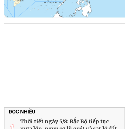
ĐỌC NHIỀU
Thời tiết ngày 5/8: Bắc Bộ tiếp tục
1
mưa lớn, nguy cơ lũ quét và sạt lở đất