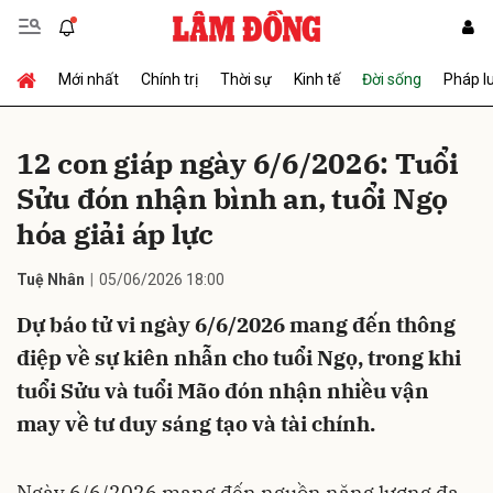
Mới nhất
Chính trị
Thời sự
Kinh tế
Đời sống
Pháp l
Gửi bình luận
12 con giáp ngày 6/6/2026: Tuổi
Sửu đón nhận bình an, tuổi Ngọ
hóa giải áp lực
Tuệ Nhân
05/06/2026 18:00
Dự báo tử vi ngày 6/6/2026 mang đến thông
Hủy
Gửi
điệp về sự kiên nhẫn cho tuổi Ngọ, trong khi
tuổi Sửu và tuổi Mão đón nhận nhiều vận
may về tư duy sáng tạo và tài chính.
Ngày 6/6/2026 mang đến nguồn năng lượng đa