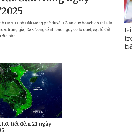
/2025
rình UBND tỉnh Đắk Nông phê duyệt Đồ án quy hoạch đô thị Gia
a, trúng giá; Đắk Nông cảnh báo nguy cơ lũ quét, sạt lở đất
Gi
u địa bàn.
tr
ti
Thời tiết đêm 21 ngày
25