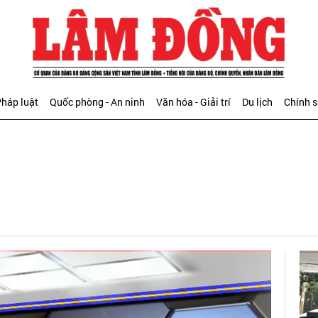
háp luật
Quốc phòng - An ninh
Văn hóa - Giải trí
Du lịch
Chính 