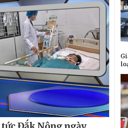
Gi
lo
 tức Đắk Nông ngày