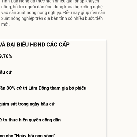
Tỉnh Đắk Nông đã thực hiện nhiều giải pháp khuyến
nông, hỗ trợ người dân ứng dụng khoa học công nghệ
vào sản xuất nông nông nghiệp. Điều này giúp nền sản
xuất nông nghiệp trên địa bàn tỉnh có nhiều bước tiến
mới.
 VÀ ĐẠI BIỂU HĐND CÁC CẤP
99,76%
bầu cử
gần 80% cử tri Lâm Đồng tham gia bỏ phiếu
giám sát trong ngày bầu cử
ử tri thực hiện quyền công dân
ng cho “Ngày hội non sông”