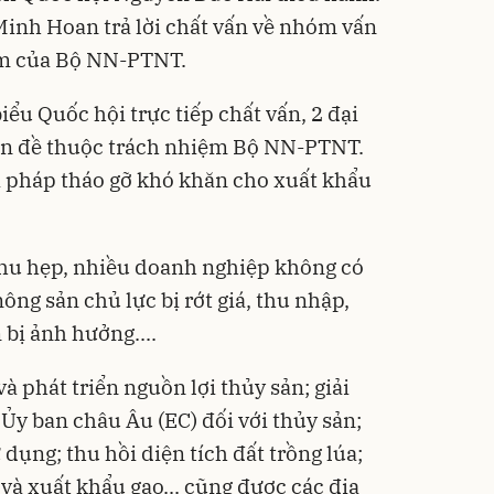
nh Hoan trả lời chất vấn về nhóm vấn
ệm của Bộ NN-PTNT.
biểu Quốc hội trực tiếp chất vấn, 2 đại
ấn đề thuộc trách nhiệm Bộ NN-PTNT.
i pháp tháo gỡ khó khăn cho xuất khẩu
 thu hẹp, nhiều doanh nghiệp không có
ng sản chủ lực bị rớt giá, thu nhập,
bị ảnh hưởng....
à phát triển nguồn lợi thủy sản; giải
Ủy ban châu Âu (EC) đối với thủy sản;
dụng; thu hồi diện tích đất trồng lúa;
và xuất khẩu gạo... cũng được các địa