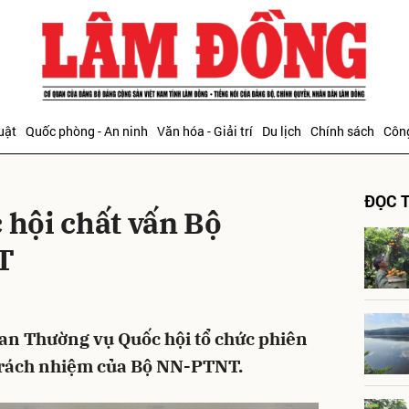
bình luận
uật
Quốc phòng - An ninh
Văn hóa - Giải trí
Du lịch
Chính sách
Công
ĐỌC T
 hội chất vấn Bộ
T
Hủy
G
 ban Thường vụ Quốc hội tổ chức phiên
 trách nhiệm của Bộ NN-PTNT.