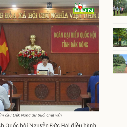
iểm cầu Đắk Nông dự buổi chất vấn
ịch Quốc hội Nguyễn Đức Hải điều hành.