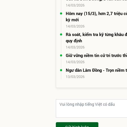
14/03/2026
Hôm nay (15/3), hơn 2,7 triệu
kỳ mới
14/03/2026
Rà soát, kiểm tra kỹ từng khâu 
quy định
14/03/2026
Giữ vững niềm tin cử tri trước 
14/03/2026
Ngư dân Lâm Đồng - Trọn niềm ti
13/03/2026