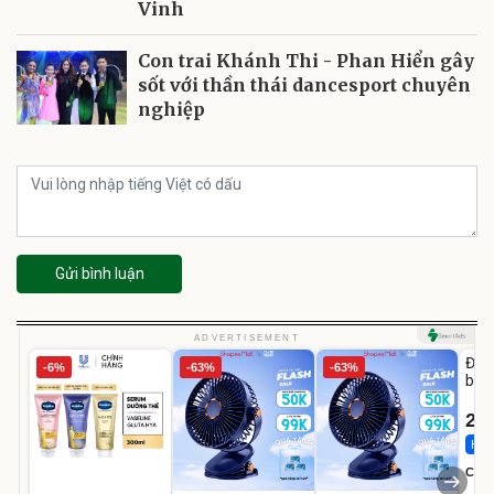
Vinh
Con trai Khánh Thi - Phan Hiển gây
sốt với thần thái dancesport chuyên
nghiệp
Gửi bình luận
U
ADVERTISEMENT
Đai 
-6%
-63%
-63%
bé 
1-9 
22
Hot 
Cecil