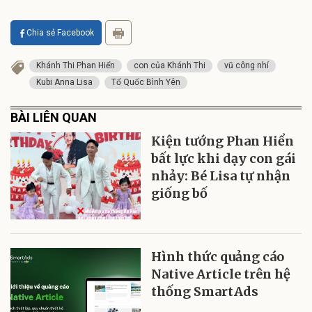
Chia sẻ Facebook
Khánh Thi Phan Hiển
con của Khánh Thi
vũ công nhí
Kubi Anna Lisa
Tổ Quốc Bình Yên
BÀI LIÊN QUAN
Kiện tướng Phan Hiển
bất lực khi dạy con gái
nhảy: Bé Lisa tự nhận
giống bố
Hình thức quảng cáo
Native Article trên hệ
thống SmartAds