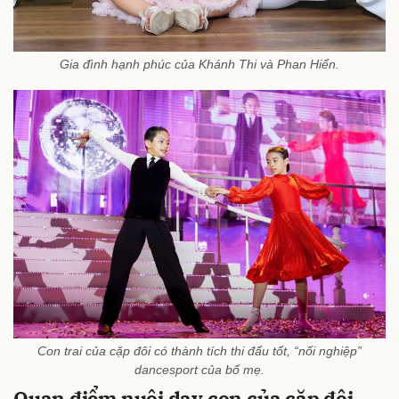
Gia đình hạnh phúc của Khánh Thi và Phan Hiển.
Con trai của cặp đôi có thành tích thi đấu tốt, “nối nghiệp”
dancesport của bố mẹ.
Quan điểm nuôi dạy con của cặp đôi