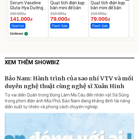
Serum Vaseline
Quạt tích điện kẹp
Quạt tích điện kẹp
Gluta-Hya Dưỡng
bàn mini để bàn
bàn mini để bàn
Da Sáng Mịn Sau 7
150.000
219.000
219.000
đ
đ
đ
Ngày
141.000
79.000
79.000
đ
đ
đ
Deal hot
Flash Sale
Flash Sale
Unilever
XEM THÊM SHOWBIZ
Bảo Nam: Hành trình của sao nhí VTV và mối
duyên nghệ thuật cùng nghệ sĩ Xuân Hinh
Từ vai diễn Quân trong Đừng Làm Mẹ Cáu đến nhân vật Sá Sùng
trong phim điện ảnh Mùi Phở, Bảo Nam đang khẳng định tài năng
diễn xuất tự nhiên và phong cách chuyên nghiệp.