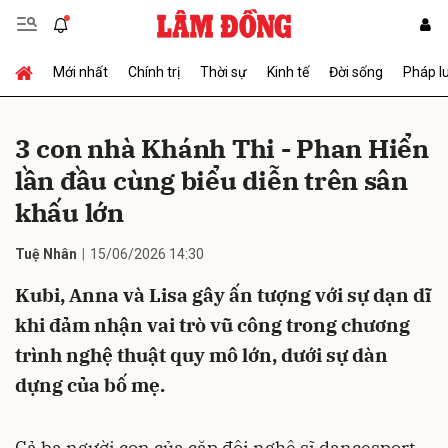
Mới nhất
Chính trị
Thời sự
Kinh tế
Đời sống
Pháp l
Gửi bình luận
3 con nhà Khánh Thi - Phan Hiển
lần đầu cùng biểu diễn trên sân
khấu lớn
Tuệ Nhân
15/06/2026 14:30
Kubi, Anna và Lisa gây ấn tượng với sự dạn dĩ
Hủy
Gửi
khi đảm nhận vai trò vũ công trong chương
trình nghệ thuật quy mô lớn, dưới sự dàn
dựng của bố mẹ.
Cả ba người con của cặp đôi nghệ sĩ dancesport