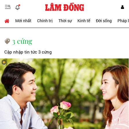
Mới nhất
Chính trị
Thời sự
Kinh tế
Đời sống
Pháp 
3 cứng
Cập nhập tin tức 3 cứng