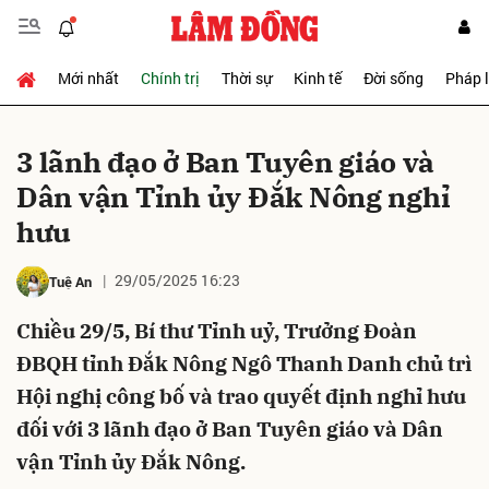
Mới nhất
Chính trị
Thời sự
Kinh tế
Đời sống
Pháp 
Gửi bình luận
3 lãnh đạo ở Ban Tuyên giáo và
Dân vận Tỉnh ủy Đắk Nông nghỉ
hưu
29/05/2025 16:23
Tuệ An
Chiều 29/5, Bí thư Tỉnh uỷ, Trưởng Đoàn
Hủy
Gửi
ĐBQH tỉnh Đắk Nông Ngô Thanh Danh chủ trì
Hội nghị công bố và trao quyết định nghỉ hưu
đối với 3 lãnh đạo ở Ban Tuyên giáo và Dân
vận Tỉnh ủy Đắk Nông.