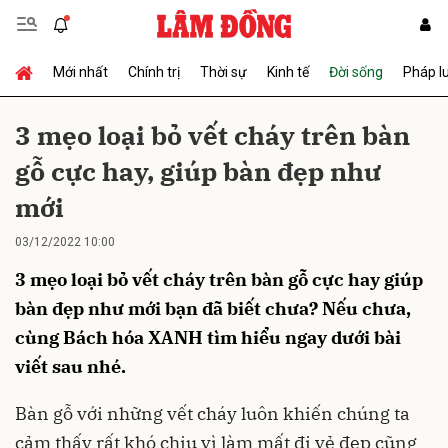
Mới nhất
Chính trị
Thời sự
Kinh tế
Đời sống
Pháp l
Gửi bình luận
3 mẹo loại bỏ vết cháy trên bàn
gỗ cực hay, giúp bàn đẹp như
mới
03/12/2022 10:00
3 mẹo loại bỏ vết cháy trên bàn gỗ cực hay giúp
Hủy
Gửi
bàn đẹp như mới bạn đã biết chưa? Nếu chưa,
cùng Bách hóa XANH tìm hiểu ngay dưới bài
viết sau nhé.
Bàn gỗ với những vết cháy luôn khiến chúng ta
cảm thấy rất khó chịu vì làm mất đi vẻ đẹp cũng