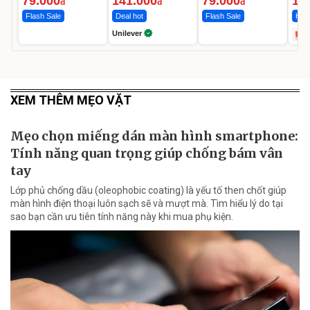
79.000
141.000
79.000
1.
đ
đ
đ
Flash Sale
Deal hot
Flash Sale
Hot 
Unilever
XEM THÊM MẸO VẶT
Mẹo chọn miếng dán màn hình smartphone:
Tính năng quan trọng giúp chống bám vân
tay
Lớp phủ chống dầu (oleophobic coating) là yếu tố then chốt giúp
màn hình điện thoại luôn sạch sẽ và mượt mà. Tìm hiểu lý do tại
sao bạn cần ưu tiên tính năng này khi mua phụ kiện.