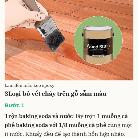
Làm đều màu keo epoxy
3
Loại bỏ vết cháy trên gỗ sẫm màu
Bước 1
Trộn baking soda và nước
Hãy trộn
1 muỗng cà
phê
baking soda
với 1/8 muỗng cà phê
cùng một
ít nước. Khuấy đều để tạo thành hỗn hợp nhão.