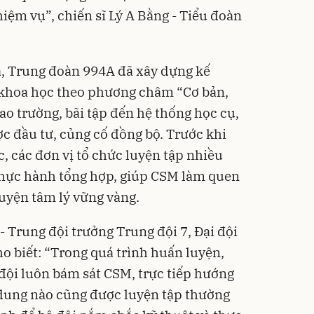
iệm vụ”, chiến sĩ Lý A Bằng - Tiểu đoàn
a, Trung đoàn 994A đã xây dựng kế
 khoa học theo phương châm “Cơ bản,
hao trường, bãi tập đến hệ thống học cụ,
 đầu tư, củng cố đồng bộ. Trước khi
, các đơn vị tổ chức luyện tập nhiều
 thực hành tổng hợp, giúp CSM làm quen
luyện tâm lý vững vàng.
 Trung đội trưởng Trung đội 7, Đại đội
o biết: “Trong quá trình huấn luyện,
 đội luôn bám sát CSM, trực tiếp hướng
 dung nào cũng được luyện tập thường