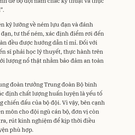
ịnh để bộ đội nắm chắc kỹ thuật và thực
”.
n kỹ lưỡng về ném lựu đạn và đánh
u đạn, tư thế ném, xác định điểm rơi đến
àn đều được hướng dẫn tỉ mỉ. Đối với
n sĩ phải học lý thuyết, thực hành trên
với lượng nổ thật nhằm bảo đảm an toàn
ung đoàn trưởng Trung đoàn Bộ binh
ác định chất lượng huấn luyện là yếu tố
 chiến đấu của bộ đội. Vì vậy, bên cạnh
ên môn cho đội ngũ cán bộ, đơn vị còn
ra, rút kinh nghiệm để kịp thời điều
yện phù hợp.