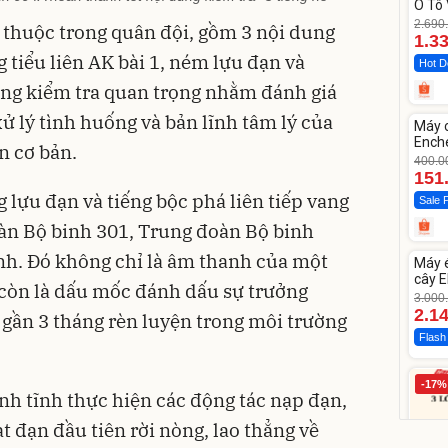
Ô Tô 
MEDI
2.690
n thuộc trong quân đội, gồm 3 nội dung
12.0
1.3
 tiểu liên AK bài 1, ném lựu đạn và
Hot D
ung kiểm tra quan trọng nhằm đánh giá
Unm
xử lý tình huống và bản lĩnh tâm lý của
Máy 
-62%
Enche
n cơ bản.
dao 
400.0
151
g lựu đạn và tiếng bộc phá liên tiếp vang
Sale 
oàn Bộ binh 301, Trung đoàn Bộ binh
Unm
nh. Đó không chỉ là âm thanh của một
Máy 
-28%
cây E
 còn là dấu mốc đánh dấu sự trưởng
1855
3.000
2.1
gần 3 tháng rèn luyện trong môi trường
Flash
-17%
nh tĩnh thực hiện các động tác nạp đạn,
 đạn đầu tiên rời nòng, lao thẳng về