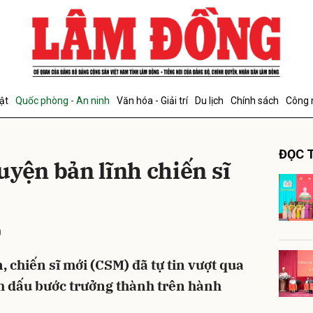
bình luận
ật
Quốc phòng - An ninh
Văn hóa - Giải trí
Du lịch
Chính sách
Công 
ĐỌC T
luyện bản lĩnh chiến sĩ
0
Hủy
G
 chiến sĩ mới (CSM) đã tự tin vượt qua
nh dấu bước trưởng thành trên hành