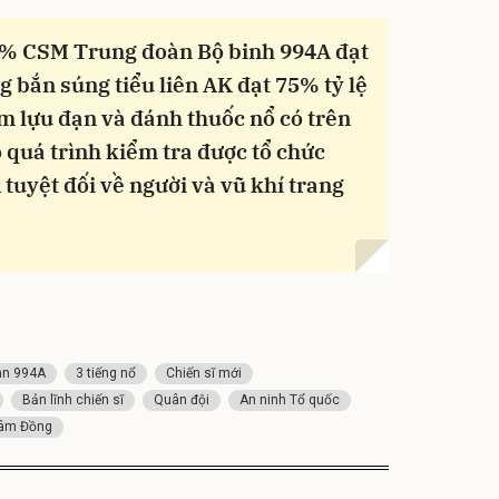
00% CSM Trung đoàn Bộ binh 994A đạt
g bắn súng tiểu liên AK đạt 75% tỷ lệ
ém lựu đạn và đánh thuốc nổ có trên
ộ quá trình kiểm tra được tổ chức
 tuyệt đối về người và vũ khí trang
àn 994A
3 tiếng nổ
Chiến sĩ mới
Bản lĩnh chiến sĩ
Quân đội
An ninh Tổ quốc
âm Đồng