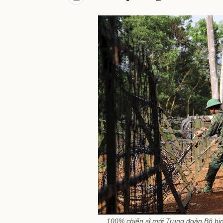
100% chiến sĩ mới Trung đoàn Bộ bin