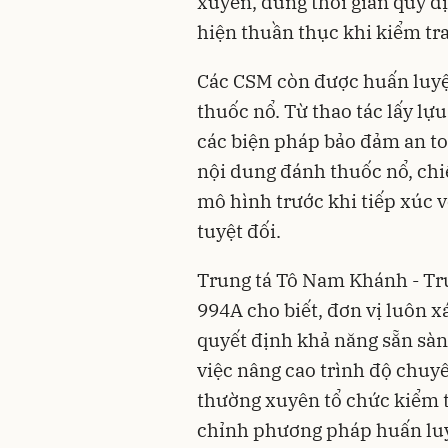
xuyên, đúng thời gian quy đ
hiện thuần thục khi kiểm tra
Các CSM còn được huấn luyệ
thuốc nổ. Từ thao tác lấy lự
các biện pháp bảo đảm an to
nội dung đánh thuốc nổ, chiế
mô hình trước khi tiếp xúc 
tuyệt đối.
Trung tá Tô Nam Khánh - Tr
994A cho biết, đơn vị luôn x
quyết định khả năng sẵn sàng
việc nâng cao trình độ chuy
thường xuyên tổ chức kiểm t
chỉnh phương pháp huấn lu