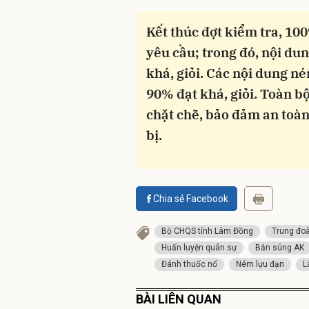
Kết thúc đợt kiểm tra, 1
yêu cầu; trong đó, nội dun
khá, giỏi. Các nội dung n
90% đạt khá, giỏi. Toàn b
chặt chẽ, bảo đảm an toàn
bị.
Chia sẻ Facebook
Bộ CHQS tỉnh Lâm Đồng
Trung đo
Huấn luyện quân sự
Bắn súng AK
Đánh thuốc nổ
Ném lựu đạn
L
BÀI LIÊN QUAN