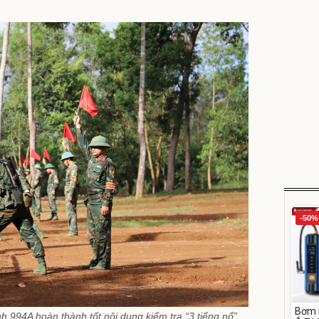
-50%
Bơm 
h 994A hoàn thành tốt nội dung kiểm tra “3 tiếng nổ”