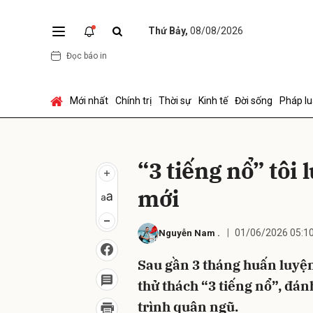
Thứ Bảy,
08/08/2026
Đọc báo in
Gửi 
Mới nhất
Chính trị
Thời sự
Kinh tế
Đời sống
Pháp lu
“3 tiếng nổ” tôi 
mới
01/06/2026 05:1
Nguyễn Nam
.
Sau gần 3 tháng huấn luyện,
thử thách “3 tiếng nổ”, đá
trình quân ngũ.