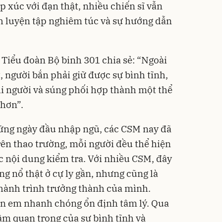
p xúc với đạn thật, nhiều chiến sĩ vẫn
nh luyện tập nghiêm túc và sự hướng dẫn
Bạt p
cấp, 
lớp
392.0
 Tiểu đoàn Bộ binh 301 chia sẻ: “Ngoài
325
Đã bá
, người bắn phải giữ được sự bình tĩnh,
Khi người và súng phối hợp thành một thể
 hơn”.
ững ngày đầu nhập ngũ, các CSM nay đã
Trên thao trường, mỗi người đều thể hiện
c nội dung kiểm tra. Với nhiều CSM, đây
ng nổ thật ở cự ly gần, nhưng cũng là
hành trình trưởng thành của mình.
n em nhanh chóng ổn định tâm lý. Qua
ầm quan trọng của sự bình tĩnh và