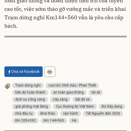
toàn giao thông và hoàn thiện tiện ích của tuyến
cao tốc, việc sớm tháo gỡ vướng mắc và triển khai
Trạm dừng nghỉ Km144+560 vẫn là yêu cầu cấp
bách.
Chia sẻ Facebook
Trạm dừng nghỉ
cao tốc Vĩnh Hảo - Phan Thiết
tiến độ hoàn thành
an toàn giao thông
tài xế
dịch vụ công cộng
cây xăng
bãi đỗ xe
giải phóng mặt bằng
Cục Đường bộ Việt Nam
Bộ Xây dựng
nhà đầu tư
khai thác
vận hành
Tết Nguyên đán 2026
Km 205+092
Km 144+560
Hà