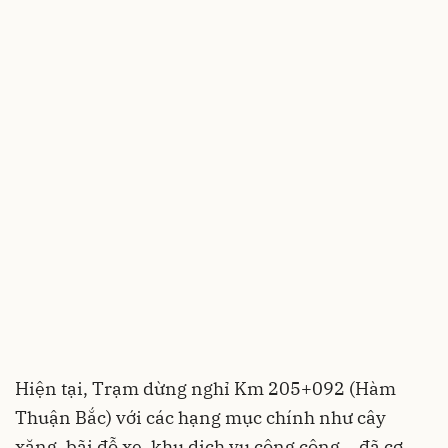
Hiện tại, Trạm dừng nghỉ Km 205+092 (Hàm
Thuận Bắc) với các hạng mục chính như cây
xăng, bãi đỗ xe, khu dịch vụ công cộng... đã cơ