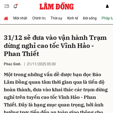
Mới nhất
Chính trị
Thời sự
Kinh tế
Đời sống
Pháp l
Gửi bình luận
31/12 sẽ đưa vào vận hành Trạm
dừng nghỉ cao tốc Vĩnh Hảo -
Phan Thiết
Phúc Sinh .
21/11/2025 05:00
Một trong những vấn đề được bạn đọc Báo
Hủy
Gửi
Lâm Đồng quan tâm thời gian qua là tiến độ
hoàn thành, đưa vào khai thác các trạm dừng
nghỉ trên tuyến cao tốc Vĩnh Hảo - Phan
Thiết. Đây là hạng mục quan trọng, bởi ảnh
hưởng trực tiếp đến an toàn giao thông cho