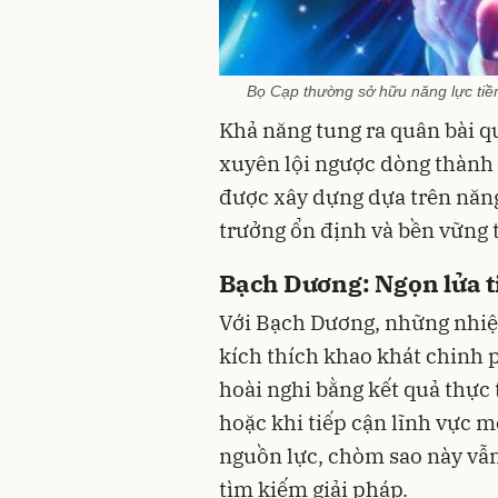
Bọ Cạp thường sở hữu năng lực tiề
Khả năng tung ra quân bài q
xuyên lội ngược dòng thành 
được xây dựng dựa trên năng
trưởng ổn định và bền vững t
Bạch Dương: Ngọn lửa t
Với Bạch Dương, những nhiệm 
kích thích khao khát chinh 
hoài nghi bằng kết quả thực 
hoặc khi tiếp cận lĩnh vực m
nguồn lực, chòm sao này vẫn
tìm kiếm giải pháp.