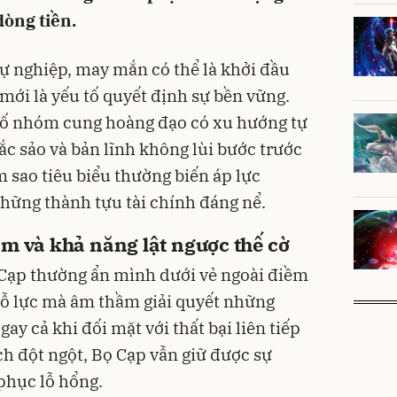
dòng tiền.
ự nghiệp, may mắn có thể là khởi đầu
mới là yếu tố quyết định sự bền vững.
 số nhóm cung hoàng đạo có xu hướng tự
ắc sảo và bản lĩnh không lùi bước trước
 sao tiêu biểu thường biến áp lực
hững thành tựu tài chính đáng nể.
m và khả năng lật ngược thế cờ
 Cạp thường ẩn mình dưới vẻ ngoài điềm
nỗ lực mà âm thầm giải quyết những
ay cả khi đối mặt với thất bại liên tiếp
ch đột ngột, Bọ Cạp vẫn giữ được sự
 phục lỗ hổng.