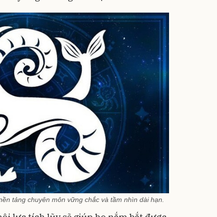
nền tảng chuyên môn vững chắc và tầm nhìn dài hạn.
nội lực tích lũy sẽ giúp họ nắm bắt được