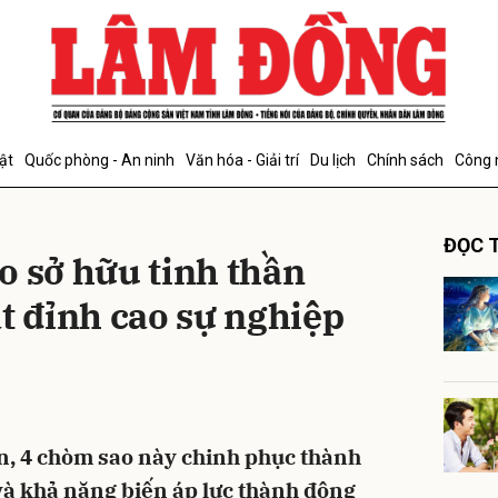
bình luận
ật
Quốc phòng - An ninh
Văn hóa - Giải trí
Du lịch
Chính sách
Công 
ĐỌC T
o sở hữu tinh thần
t đỉnh cao sự nghiệp
Hủy
G
, 4 chòm sao này chinh phục thành
và khả năng biến áp lực thành động