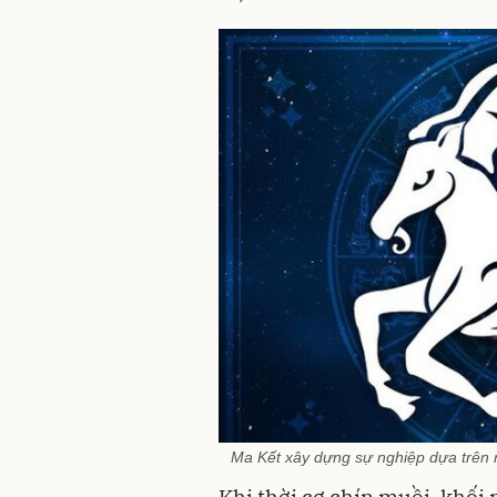
Ma Kết xây dựng sự nghiệp dựa trên 
Khi thời cơ chín muồi, khối 