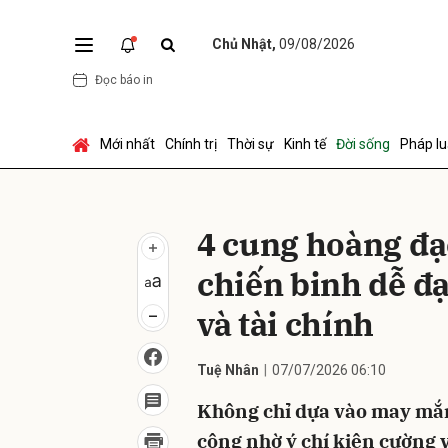
Chủ Nhật,
09/08/2026
Đọc báo in
Gửi 
Mới nhất
Chính trị
Thời sự
Kinh tế
Đời sống
Pháp lu
4 cung hoàng đạ
chiến binh dễ đạ
và tài chính
Tuệ Nhân
07/07/2026 06:10
Không chỉ dựa vào may mắn
công nhờ ý chí kiên cường 