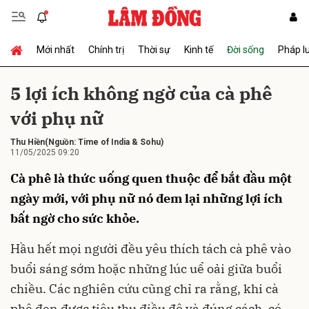
Mới nhất
Chính trị
Thời sự
Kinh tế
Đời sống
Pháp l
Gửi bình luận
5 lợi ích không ngờ của cà phê
với phụ nữ
Thu Hiền
(Nguồn: Time of India & Sohu)
11/05/2025 09:20
Cà phê là thức uống quen thuộc để bắt đầu một
ngày mới, với phụ nữ nó đem lại những lợi ích
Hủy
Gửi
bất ngờ cho sức khỏe.
Hầu hết mọi người đều yêu thích tách cà phê vào
buổi sáng sớm hoặc những lúc uể oải giữa buổi
chiều. Các nghiên cứu cũng chỉ ra rằng, khi cà
phê đen được tiêu thụ điều độ và đúng cách, có