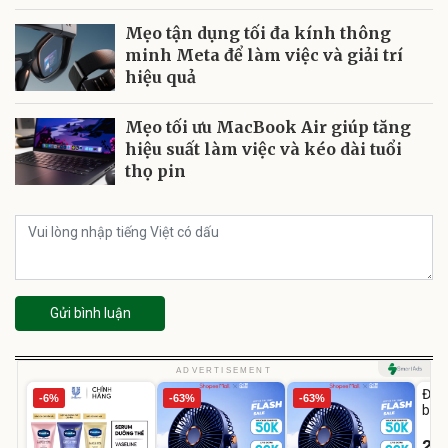
Mẹo tận dụng tối đa kính thông
minh Meta để làm việc và giải trí
hiệu quả
Mẹo tối ưu MacBook Air giúp tăng
hiệu suất làm việc và kéo dài tuổi
thọ pin
Gửi bình luận
U
ADVERTISEMENT
Đai 
-6%
-63%
-63%
bé 
1-9 
22