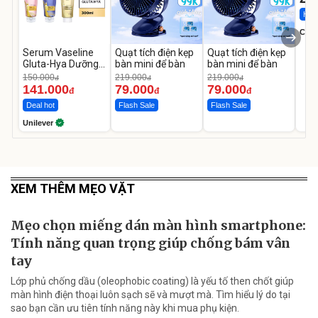
Hot 
Cecil
Serum Vaseline
Quạt tích điện kẹp
Quạt tích điện kẹp
Gluta-Hya Dưỡng
bàn mini để bàn
bàn mini để bàn
Da Sáng Mịn Sau 7
150.000
219.000
219.000
đ
đ
đ
Ngày
141.000
79.000
79.000
đ
đ
đ
Deal hot
Flash Sale
Flash Sale
Unilever
XEM THÊM MẸO VẶT
Mẹo chọn miếng dán màn hình smartphone:
Tính năng quan trọng giúp chống bám vân
tay
Lớp phủ chống dầu (oleophobic coating) là yếu tố then chốt giúp
màn hình điện thoại luôn sạch sẽ và mượt mà. Tìm hiểu lý do tại
sao bạn cần ưu tiên tính năng này khi mua phụ kiện.