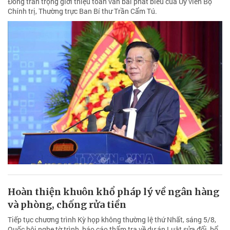
Đồng trân trọng giới thiệu toàn văn bài phát biểu của Ủy viên Bộ
Chính trị, Thường trực Ban Bí thư Trần Cẩm Tú.
Hoàn thiện khuôn khổ pháp lý về ngân hàng
và phòng, chống rửa tiền
Tiếp tục chương trình Kỳ họp không thường lệ thứ Nhất, sáng 5/8,
Quốc hội nghe tờ trình, báo cáo thẩm tra về dự án Luật sửa đổi, bổ