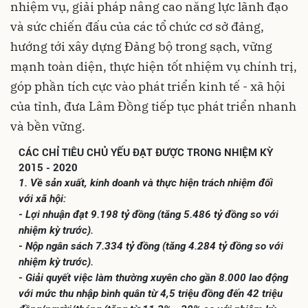
nhiệm vụ, giải pháp nâng cao năng lực lãnh đạo
và sức chiến đấu của các tổ chức cơ sở đảng,
hướng tới xây dựng Đảng bộ trong sạch, vững
mạnh toàn diện, thực hiện tốt nhiệm vụ chính trị,
góp phần tích cực vào phát triển kinh tế - xã hội
của tỉnh, đưa Lâm Đồng tiếp tục phát triển nhanh
và bền vững.
CÁC CHỈ TIÊU CHỦ YẾU ĐẠT ĐƯỢC TRONG NHIỆM KỲ
2015 - 2020
1. Về sản xuất, kinh doanh và thực hiện trách nhiệm đối
với xã hội:
- Lợi nhuận đạt 9.198 tỷ đồng (tăng 5.486 tỷ đồng so với
nhiệm kỳ trước).
- Nộp ngân sách 7.334 tỷ đồng (tăng 4.284 tỷ đồng so với
nhiệm kỳ trước).
- Giải quyết việc làm thường xuyên cho gần 8.000 lao động
với mức thu nhập bình quân từ 4,5 triệu đồng đến 42 triệu