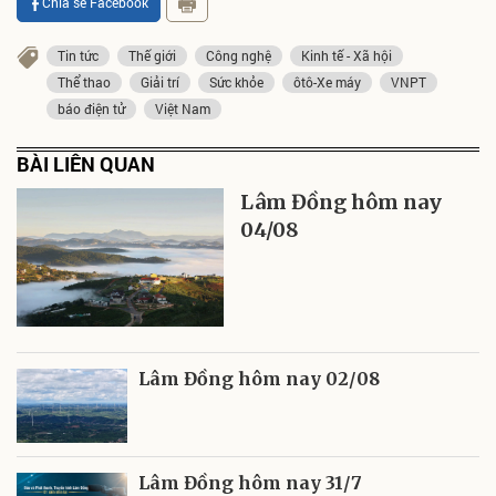
Chia sẻ Facebook
Tin tức
Thế giới
Công nghệ
Kinh tế - Xã hội
Thể thao
Giải trí
Sức khỏe
ôtô-Xe máy
VNPT
báo điện tử
Việt Nam
BÀI LIÊN QUAN
Lâm Đồng hôm nay
04/08
Lâm Đồng hôm nay 02/08
Lâm Đồng hôm nay 31/7