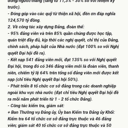
đồng/người/tháng (tăng từ 11,3% - 30% so với nhiệm kỳ
trước).
- Đóng góp vào các quỹ từ thiện xã hội, đền ơn đáp nghĩa
124,570 tỷ đồng.
2. Về công tác xây dựng Đảng, đoàn thể:
- 95% đảng viên và trên 85% quần chúng được học tập,
quán triệt đầy đủ, kịp thời các nghị quyết, chỉ thị của Đảng,
chính sách, pháp luật của Nhà nước (đạt 100% so với Nghị
quyết Đại hội đề ra).
- Kết nạp 541 đảng viên mới, đạt 135% so với Nghị quyết
Đại hội, trong đó có 346 đảng viên mới là đoàn viên, thanh
niên, chiếm tỷ lệ 64% trên tổng số đảng viên mới được kết
nạp (chỉ tiêu Nghị quyết Đại hội 50%).
- Phát triển 8 tổ chức cơ sở đảng trong các doanh nghiệp
ngoài khu vực nhà nước (đạt chỉ tiêu Nghị quyết Đại hội đề
ra mỗi năm phát triển từ 1 - 2 tổ chức Đảng).
- Công tác kiểm tra, giám sát:
+ Ban Thường vụ Đảng ủy, Ủy ban Kiểm tra Đảng ủy Khối:
Kiểm tra 64 tổ chức cơ sở đảng trực thuộc và 46 đảng
viên; giám sát 40 tổ chức cơ sở đảng trực thuộc và 50