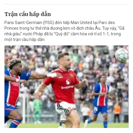
Trận cầu hấp dẫn
Paris Saint-Germain (PSG) đón tiếp Man United tại Parc des
Princes trong tư thế nhà đương kim vô địch châu Âu. Tuy vậy, “Gã
nhà giàu” nước Pháp đã bị “Quỷ đỏ” cầm hòa với tỉ số 1-1, trong
một trận cầu hấp dẫn.