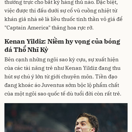
thường trực cho bất kỳ hàng thủ nào. Đặc biệt,
việc được thi đấu dưới sự cổ vũ cuồng nhiệt từ
khán giả nhà sẽ là liều thuốc tinh thần vô giá để
"Captain America" thăng hoa rực rỡ.
Kenan Yildiz: Niềm hy vọng của bóng
đá Thổ Nhĩ Kỳ
Bên cạnh những ngôi sao kỳ cựu, sự xuất hiện
của các tài năng trẻ như Kenan Yildiz đang thu
hút sự chú ý lớn từ giới chuyên môn. Tiền đạo
đang khoác áo Juventus sớm bộc lộ phẩm chất
của một ngôi sao quốc tế dù tuổi đời còn rất trẻ.