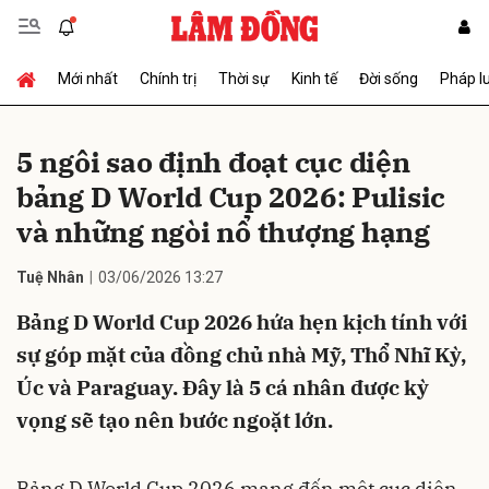
Mới nhất
Chính trị
Thời sự
Kinh tế
Đời sống
Pháp l
Gửi bình luận
5 ngôi sao định đoạt cục diện
bảng D World Cup 2026: Pulisic
và những ngòi nổ thượng hạng
Tuệ Nhân
03/06/2026 13:27
Bảng D World Cup 2026 hứa hẹn kịch tính với
Hủy
Gửi
sự góp mặt của đồng chủ nhà Mỹ, Thổ Nhĩ Kỳ,
Úc và Paraguay. Đây là 5 cá nhân được kỳ
vọng sẽ tạo nên bước ngoặt lớn.
Bảng D World Cup 2026 mang đến một cục diện