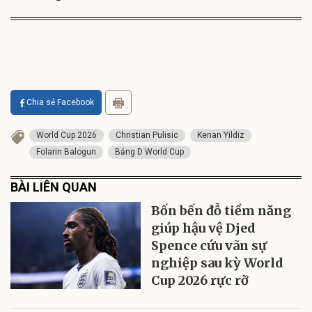
Chia sẻ Facebook
World Cup 2026
Christian Pulisic
Kenan Yildiz
Folarin Balogun
Bảng D World Cup
BÀI LIÊN QUAN
Bốn bến đỗ tiềm năng
giúp hậu vệ Djed
Spence cứu vãn sự
nghiệp sau kỳ World
Cup 2026 rực rỡ