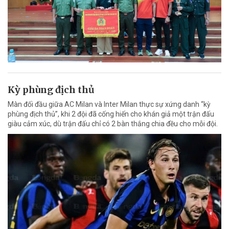
Kỳ phùng địch thủ
Màn đối đầu giữa AC Milan và Inter Milan thực sự xứng danh “kỳ
phùng địch thủ”, khi 2 đội đã cống hiến cho khán giả một trận đấu
giàu cảm xúc, dù trận đấu chỉ có 2 bàn thắng chia đều cho mỗi đội.