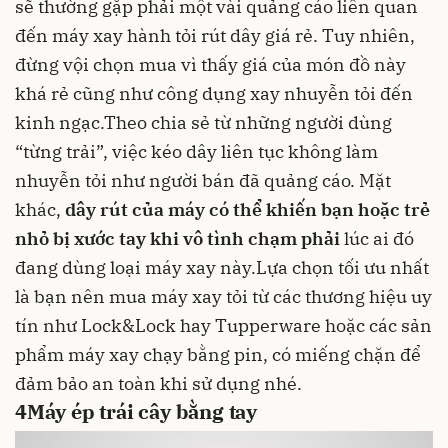
sẽ thường gặp phải một vài quảng cáo liên quan
đến máy xay hành tỏi rút dây giá rẻ. Tuy nhiên,
đừng vội chọn mua vì thấy giá của món đồ này
khá rẻ cũng như công dụng xay nhuyễn tỏi đến
kinh ngạc.Theo chia sẻ từ những người dùng
“từng trải”, việc kéo dây liên tục không làm
nhuyễn tỏi như người bán đã quảng cáo. Mặt
khác,
dây rút của máy có thể khiến bạn hoặc trẻ
nhỏ bị xước tay khi vô tình chạm phải
lúc ai đó
đang dùng loại máy xay này.Lựa chọn tối ưu nhất
là bạn nên mua máy xay tỏi từ các thương hiệu uy
tín như Lock&Lock hay Tupperware hoặc các sản
phẩm máy xay chạy bằng pin, có miếng chặn để
đảm bảo an toàn khi sử dụng nhé.
4
Máy ép trái cây bằng tay