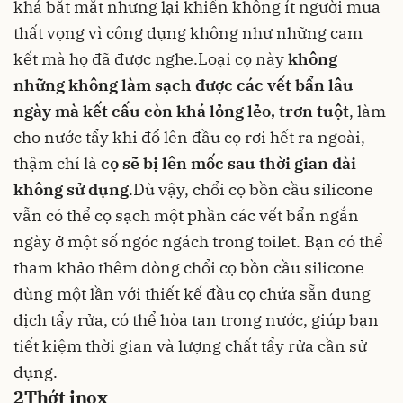
khá bắt mắt nhưng lại khiến không ít người mua
thất vọng vì công dụng không như những cam
kết mà họ đã được nghe.Loại cọ này
không
những không làm sạch được các vết bẩn lâu
ngày mà kết cấu còn khá lỏng lẻo, trơn tuột
, làm
cho nước tẩy khi đổ lên đầu cọ rơi hết ra ngoài,
thậm chí là
cọ sẽ bị lên mốc sau thời gian dài
không sử dụng
.Dù vậy, chổi cọ bồn cầu silicone
vẫn có thể cọ sạch một phần các vết bẩn ngắn
ngày ở một số ngóc ngách trong toilet. Bạn có thể
tham khảo thêm dòng chổi cọ bồn cầu silicone
dùng một lần với thiết kế đầu cọ chứa sẵn dung
dịch tẩy rửa, có thể hòa tan trong nước, giúp bạn
tiết kiệm thời gian và lượng chất tẩy rửa cần sử
dụng.
2
Thớt inox