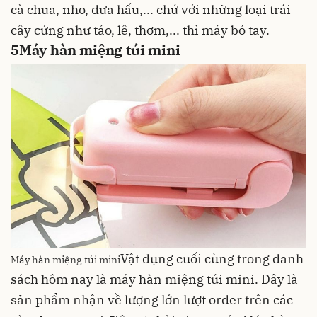
cà chua
,
nho
,
dưa hấu
,... chứ với những loại trái
cây cứng như
táo
,
lê
,
thơm
,... thì máy bó tay.
5
Máy hàn miệng túi mini
Vật dụng cuối cùng trong danh
Máy hàn miệng túi mini
sách hôm nay là máy hàn miệng túi mini. Đây là
sản phẩm nhận về lượng lớn lượt order trên các