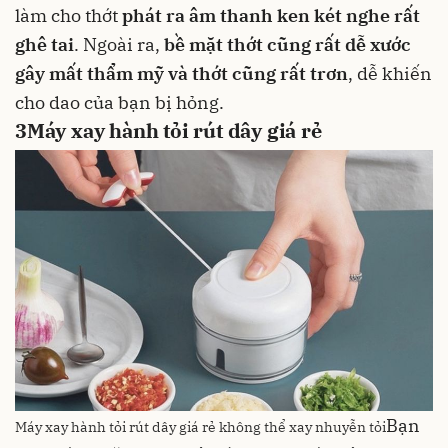
làm cho thớt
phát ra âm thanh ken két nghe rất
ghê tai
. Ngoài ra,
bề mặt thớt cũng rất dễ xước
gây mất thẩm mỹ và thớt cũng rất trơn
, dễ khiến
cho dao của bạn bị hỏng.
3
Máy xay hành tỏi rút dây giá rẻ
Bạn
Máy xay hành tỏi rút dây giá rẻ không thể xay nhuyễn tỏi