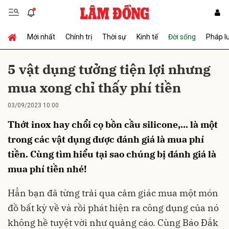
Mới nhất
Chính trị
Thời sự
Kinh tế
Đời sống
Pháp l
Gửi bình luận
5 vật dụng tưởng tiện lợi nhưng
mua xong chỉ thấy phí tiền
03/09/2023 10:00
Thớt inox hay chổi cọ bồn cầu silicone,... là một
trong các vật dụng được đánh giá là mua phí
tiền. Cùng tìm hiểu tại sao chúng bị đánh giá là
Hủy
Gửi
mua phí tiền nhé!
Hẳn bạn đã từng trải qua cảm giác mua một món
đồ bất kỳ về và rồi phát hiện ra công dụng của nó
không hề tuyệt vời như quảng cáo. Cùng Báo Đắk