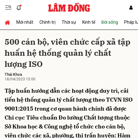
Mới nhất
Chính trị
Thời sự
Kinh tế
Đời sống
Pháp l
Gửi bình luận
500 cán bộ, viên chức cấp xã tập
huấn hệ thống quản lý chất
lượng ISO
Thái Khoa
18/04/2023 15:00
Tập huấn hướng dẫn các hoạt động duy trì, cải
Hủy
Gửi
tiến hệ thống quản lý chất lượng theo TCVN ISO
9001:2015 trong cơ quan hành chính đã được
Chi cục Tiêu chuẩn Đo lường Chất lượng thuộc
Sở Khoa học & Công nghệ tổ chức cho cán bộ,
viên chức các xã, phường, thị trấn huyện: Hàm