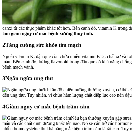
canxi từ các thực phẩm khác tốt hơn. Bên cạnh đó, vitamin K trong đậ
làm giảm nguy cơ mắc bệnh xương thủy tinh.
2
Tăng cường sức khỏe tim mạch
Ngoài vitamin K, đậu que còn chứa nhiều vitamin B12, chất xơ và fo
máu. Bên cạnh đó, lượng flavonoid trong đậu que có khả năng chống
bệnh mạch vành.
3
Ngăn ngừa ung thư
Khi ăn đồ chiên nướng thường xuyên, cơ thể c
đến ung thư. Tuy nhiên, vì chứa hàm lượng chất diệp lục cao nên đậu
4
Giảm nguy cơ mắc bệnh trầm cảm
Nếu bạn thường xuyên gặp stress
máu và các chất dinh dưỡng khác lên não. Nó sẽ cản trở các hormone 
nhiều homocysteine thì khả năng mắc bệnh trầm cảm là rất cao. Tuy n