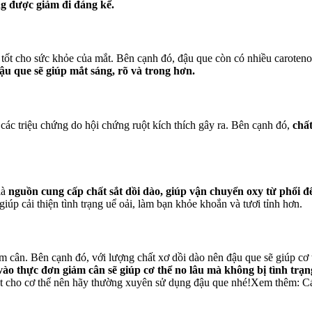
ng được giảm đi đáng kể.
 tốt cho sức khỏe của mắt. Bên cạnh đó, đậu que còn có nhiều caroteno
u que sẽ giúp mắt sáng, rõ và trong hơn.
ị các triệu chứng do hội chứng ruột kích thích gây ra. Bên cạnh đó,
chấ
là
nguồn cung cấp chất sắt dồi dào, giúp vận chuyển oxy từ phổi để
úp cải thiện tình trạng uể oải, làm bạn khỏe khoắn và tươi tỉnh hơn.
iảm cân. Bên cạnh đó, với lượng chất xơ dồi dào nên đậu que sẽ giúp cơ 
ào thực đơn giảm cân sẽ giúp cơ thể no lâu mà không bị tình trạn
tốt cho cơ thể nên hãy thường xuyên sử dụng đậu que nhé!Xem thêm:
Cá