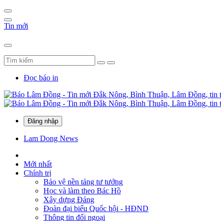
Tin mới
Đọc báo in
Đăng nhập
Lam Dong News
Mới nhất
Chính trị
Bảo vệ nền tảng tư tưởng
Học và làm theo Bác Hồ
Xây dựng Đảng
Đoàn đại biểu Quốc hội - HĐND
Thông tin đối ngoại