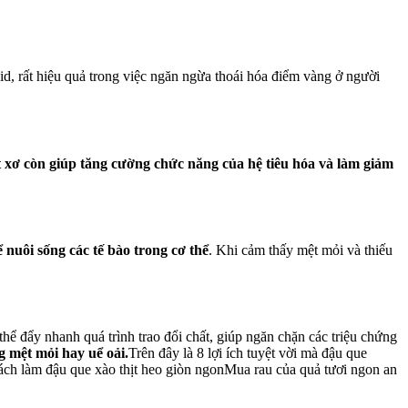
id, rất hiệu quả trong việc ngăn ngừa thoái hóa điểm vàng ở người
t xơ còn giúp tăng cường chức năng của hệ tiêu hóa và làm giảm
 nuôi sống các tế bào trong cơ thể
. Khi cảm thấy mệt mỏi và thiếu
thể đẩy nhanh quá trình trao đổi chất, giúp ngăn chặn các triệu chứng
g mệt mỏi hay uể oải.
Trên đây là 8 lợi ích tuyệt vời mà đậu que
ch làm đậu que xào thịt heo giòn ngon
Mua rau của quả tươi ngon an