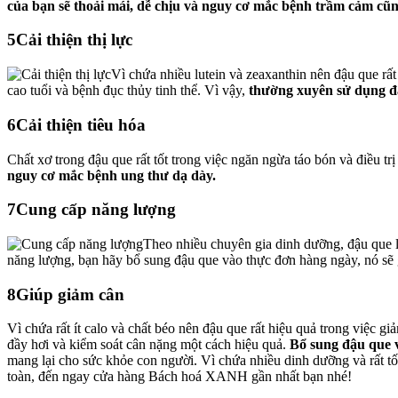
của bạn sẽ thoải mái, dễ chịu và nguy cơ mắc bệnh trầm cảm cũ
5
Cải thiện thị lực
Vì chứa nhiều lutein và zeaxanthin nên đậu que rất
cao tuổi và bệnh đục thủy tinh thể. Vì vậy,
thường xuyên sử dụng đậ
6
Cải thiện tiêu hóa
Chất xơ trong đậu que rất tốt trong việc ngăn ngừa táo bón và điều tr
nguy cơ mắc bệnh ung thư dạ dày.
7
Cung cấp năng lượng
Theo nhiều chuyên gia dinh dưỡng, đậu que 
năng lượng, bạn hãy bổ sung đậu que vào thực đơn hàng ngày, nó sẽ gi
8
Giúp giảm cân
Vì chứa rất ít calo và chất béo nên đậu que rất hiệu quả trong việc g
đầy hơi và kiểm soát cân nặng một cách hiệu quả.
Bổ sung đậu que v
mang lại cho sức khỏe con người. Vì chứa nhiều dinh dưỡng và rất 
toàn, đến ngay
cửa hàng Bách hoá XANH gần nhất
bạn nhé!