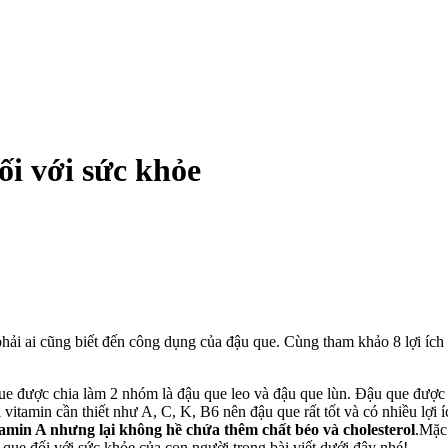
đối với sức khỏe
ải ai cũng biết đến công dụng của đậu que. Cùng tham khảo 8 lợi ích 
que được chia làm 2 nhóm là đậu que leo và đậu que lùn. Đậu que được 
i vitamin cần thiết như A, C, K, B6 nên đậu que rất tốt và có nhiều lợ
amin A nhưng lại không hề chứa thêm chất béo và cholesterol
.Mặc
 que đối với sức khỏe của con người trong bài viết dưới đây nhé!