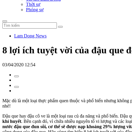
Thời sự
Phóng sự
Lam Dong News
8 lợi ích tuyệt vời của đậu que 
03/04/2020 12:54
Mặc dù là một loại thực phẩm quen thuộc và phổ biến nhưng không ph
nhé!
Đậu que hay đậu cô ve là một loại rau củ đa năng và phổ biến. Đậu 
khí huyết
. Bên cạnh đó, vì chứa nhiều nguyên tố vi lượng và các loạ
nước đậu que đun sôi, cơ thể sẽ được nạp khoảng 29% lượng vit
công dụng của đậu que. Hãy cùng tìm hiểu 8 lợi ích tuyệt vời của đậu