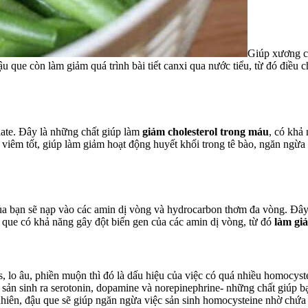
Giúp xương c
u que còn làm giảm quá trình bài tiết canxi qua nước tiểu, từ đó điều c
late. Đây là những chất giúp làm
giảm cholesterol trong máu
, có khả
 viêm tốt, giúp làm giảm hoạt động huyết khối trong tê bào, ngăn ng
ủa bạn sẽ nạp vào các amin dị vòng và hydrocarbon thơm đa vòng. Đây
 que có khả năng gây đột biến gen của các amin dị vòng, từ đó
làm gi
, lo âu, phiền muộn thì đó là dấu hiệu của việc có quá nhiều homocyste
sản sinh ra serotonin, dopamine và norepinephrine- những chất giúp b
hiên, đậu que sẽ giúp ngăn ngừa việc sản sinh homocysteine nhờ chứa c