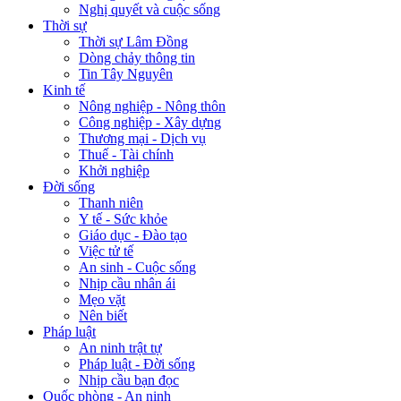
Nghị quyết và cuộc sống
Thời sự
Thời sự Lâm Đồng
Dòng chảy thông tin
Tin Tây Nguyên
Kinh tế
Nông nghiệp - Nông thôn
Công nghiệp - Xây dựng
Thương mại - Dịch vụ
Thuế - Tài chính
Khởi nghiệp
Đời sống
Thanh niên
Y tế - Sức khỏe
Giáo dục - Đào tạo
Việc tử tế
An sinh - Cuộc sống
Nhịp cầu nhân ái
Mẹo vặt
Nên biết
Pháp luật
An ninh trật tự
Pháp luật - Đời sống
Nhịp cầu bạn đọc
Quốc phòng - An ninh