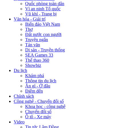
Quốc phòng toàn dân
Vì an ninh Tổ quốc
Vũ khí - Trang bị
Văn hóa - Giải trí
Biển đảo Việt Nam
Thơ
Đất nước con người
Truyện ngắn
Tản văn
Di sản - Truyền thống
SEA Games 33
Thể thao 360
Showbiz
Du lịch
Khám phá
Thông tin du lịch
Ăn gì - Ở đâu
Điểm đến
Chính sách
Công nghệ - Chuyển đổi số
Khoa học - công nghệ
Chuyển đổi số
Ô tô - Xe máy
Video
Tin tức Lâm Đồng