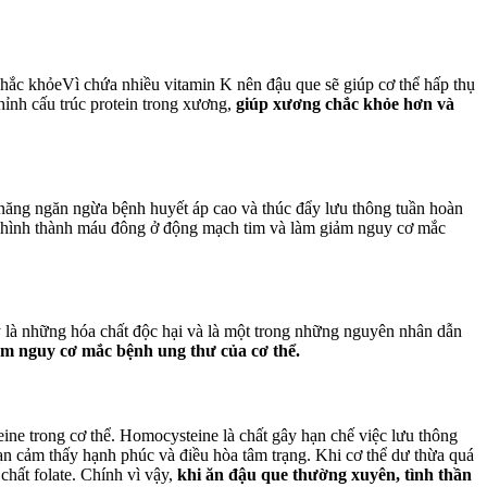
hắc khỏe
Vì chứa nhiều vitamin K nên đậu que sẽ giúp cơ thể hấp thụ
hỉnh cấu trúc protein trong xương,
giúp xương chắc khỏe hơn và
 năng ngăn ngừa bệnh huyết áp cao và thúc đẩy lưu thông tuần hoàn
ừa hình thành máu đông ở động mạch tim và làm giảm nguy cơ mắc
 là những hóa chất độc hại và là một trong những nguyên nhân dẫn
ảm nguy cơ mắc bệnh ung thư của cơ thể.
ine trong cơ thể. Homocysteine là chất gây hạn chế việc lưu thông
ạn cảm thấy hạnh phúc và điều hòa tâm trạng. Khi cơ thể dư thừa quá
hất folate. Chính vì vậy,
khi ăn đậu que thường xuyên, tình thần