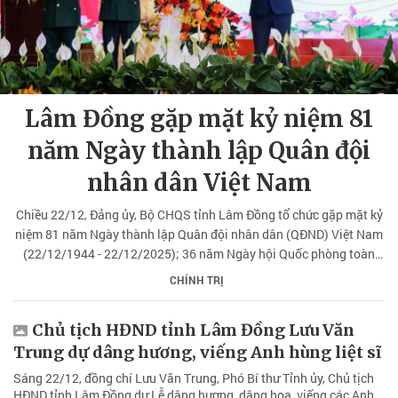
Lâm Đồng gặp mặt kỷ niệm 81
năm Ngày thành lập Quân đội
nhân dân Việt Nam
Chiều 22/12, Đảng ủy, Bộ CHQS tỉnh Lâm Đồng tổ chức gặp mặt kỷ
niệm 81 năm Ngày thành lập Quân đội nhân dân (QĐND) Việt Nam
(22/12/1944 - 22/12/2025); 36 năm Ngày hội Quốc phòng toàn
dân (22/12/1989 - 22/12/2025).
CHÍNH TRỊ
Chủ tịch HĐND tỉnh Lâm Đồng Lưu Văn
Trung dự dâng hương, viếng Anh hùng liệt sĩ
Sáng 22/12, đồng chí Lưu Văn Trung, Phó Bí thư Tỉnh ủy, Chủ tịch
HĐND tỉnh Lâm Đồng dự Lễ dâng hương, dâng hoa, viếng các Anh