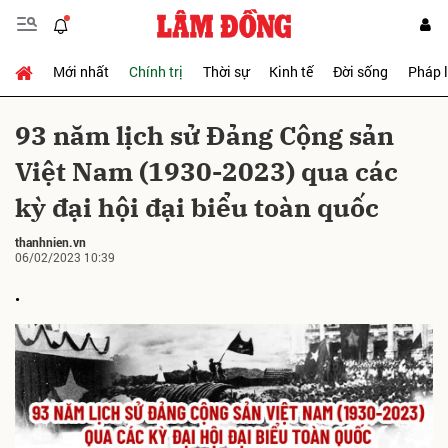
Mới nhất
Chính trị
Thời sự
Kinh tế
Đời sống
Pháp 
Gửi bình luận
93 năm lịch sử Đảng Cộng sản
Việt Nam (1930-2023) qua các
kỳ đại hội đại biểu toàn quốc
thanhnien.vn
06/02/2023 10:39
.
Hủy
Gửi