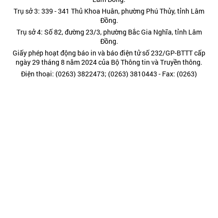
Trụ sở 3: 339 - 341 Thủ Khoa Huân, phường Phú Thủy, tỉnh Lâm
Đồng.
Trụ sở 4: Số 82, đường 23/3, phường Bắc Gia Nghĩa, tỉnh Lâm
Đồng.
Giấy phép hoạt động báo in và báo điện tử số 232/GP-BTTT cấp
ngày 29 tháng 8 năm 2024 của Bộ Thông tin và Truyền thông.
Điện thoại: (0263) 3822473; (0263) 3810443 - Fax: (0263)
3827608.
Hotline: 0977885454
Kết nối chúng tôi tại:
Chính trị
Thời sự
Kinh tế
Đời sống
Pháp luật
Quốc phòng - An ninh
Văn hóa - Giải trí
Du lịch
Chính sách
Công nghệ - Chuyển đổi số