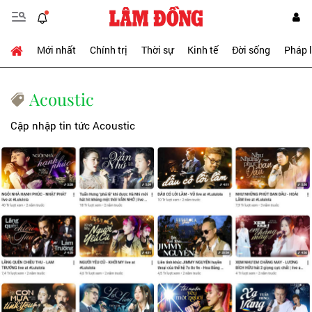
Mới nhất
Chính trị
Thời sự
Kinh tế
Đời sống
Pháp 
Acoustic
Cập nhập tin tức Acoustic