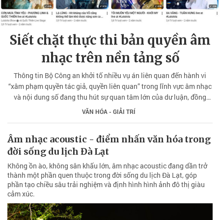
Siết chặt thực thi bản quyền âm
nhạc trên nền tảng số
Thông tin Bộ Công an khởi tố nhiều vụ án liên quan đến hành vi
“xâm phạm quyền tác giả, quyền liên quan” trong lĩnh vực âm nhạc
và nội dung số đang thu hút sự quan tâm lớn của dư luận, đồng
thời đặt ra yêu cầu siết chặt thực thi bản quyền trong hoạt động
VĂN HÓA - GIẢI TRÍ
biểu diễn và khai thác âm nhạc trên môi trường số hiện nay.
Âm nhạc acoustic - điểm nhấn văn hóa trong
đời sống du lịch Đà Lạt
Không ồn ào, không sân khấu lớn, âm nhạc acoustic đang dần trở
thành một phần quen thuộc trong đời sống du lịch Đà Lạt, góp
phần tạo chiều sâu trải nghiệm và định hình hình ảnh đô thị giàu
cảm xúc.