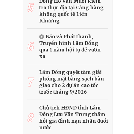
Đồng Hồ Văn Mười kiểm
5
tra thực địa tại Cảng hàng
không quốc tế Liên
Khương
Báo và Phát thanh,
6
Truyền hình Lâm Đồng
qua 1 năm hội tụ để vươn
xa
Lâm Đồng quyết tâm giải
7
phóng mặt bằng sạch bàn
giao cho 2 dự án cao tốc
trước tháng 9/2026
Chủ tịch HĐND tỉnh Lâm
8
Đồng Lưu Văn Trung thăm
hỏi gia đình nạn nhân đuối
nước