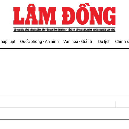
háp luật
Quốc phòng - An ninh
Văn hóa - Giải trí
Du lịch
Chính 