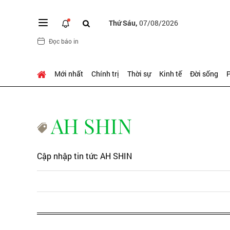
Thứ Sáu,
07/08/2026
Đọc báo in
Mới nhất
Chính trị
Thời sự
Kinh tế
Đời sống
P
AH SHIN
Cập nhập tin tức AH SHIN