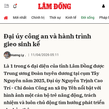
Mới nhất
Chính trị
Thời sự
Kinh tế
Đời sống
Pháp 
Gửi bình luận
Ðại úy công an và hành trình
gieo sinh kế
11/04/2026 05:11
Hương Ly
.
Là 1 trong 6 đại diện của tỉnh Lâm Đồng được
Trung ương Đoàn tuyên dương tại cụm Tây
Hủy
Gửi
Nguyên năm 2025, Đại úy Nguyễn Trịnh Cao
Trí - Chi đoàn Công an xã Đạ Tẻh nổi bật với
hình ảnh một cán bộ trẻ năng động, trách
nhiệm và luôn chủ động tìm hướng phát triển