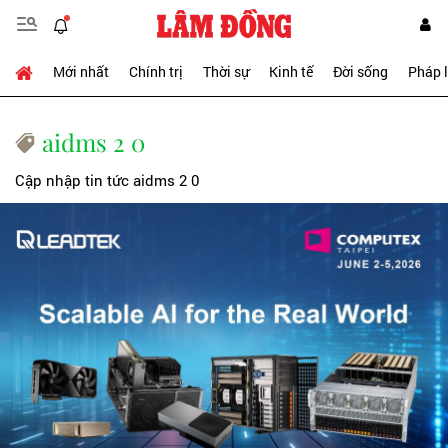
Mới nhất
Chính trị
Thời sự
Kinh tế
Đời sống
Pháp 
aidms 2 0
Cập nhập tin tức aidms 2 0