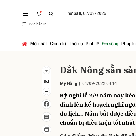
Thứ Sáu,
07/08/2026
Đọc báo in
Gửi 
Mới nhất
Chính trị
Thời sự
Kinh tế
Đời sống
Pháp lu
Ðắk Nông sẵn sà
Mỹ Hằng
|
01/09/2022 04:14
Kỳ nghỉ lễ 2/9 năm nay kéo 
đình lên kế hoạch nghỉ ngơi
du lịch… Nắm bắt được điều
chuẩn bị điều kiện tốt nhấ