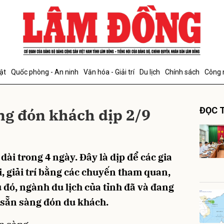
bình luận
ật
Quốc phòng - An ninh
Văn hóa - Giải trí
Du lịch
Chính sách
Công 
ng đón khách dịp 2/9
ĐỌC T
dài trong 4 ngày. Đây là dịp để các gia
Hủy
G
, giải trí bằng các chuyến tham quan,
 đó, ngành du lịch của tỉnh đã và đang
t sẵn sàng đón du khách.