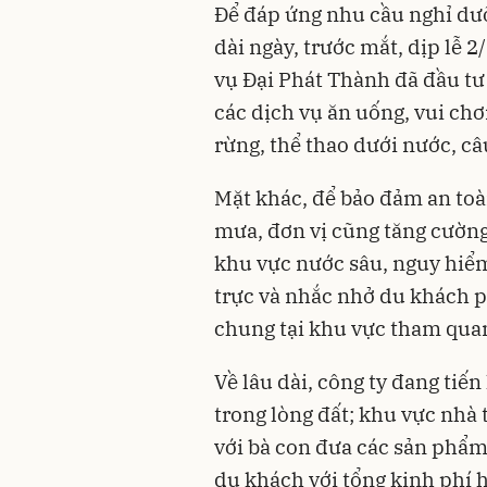
Để đáp ứng nhu cầu nghỉ dưỡ
dài ngày, trước mắt, dịp lê
vụ Đại Phát Thành đã đầu tư
các dịch vụ ăn uống, vui chơi
rừng, thể thao dưới nước, câu
Mặt khác, để bảo đảm an toà
mưa, đơn vị cũng tăng cườn
khu vực nước sâu, nguy hiểm;
trực và nhắc nhở du khách p
chung tại khu vực tham qua
Về lâu dài, công ty đang ti
trong lòng đất; khu vực nhà
với bà con đưa các sản phẩm
du khách với tổng kinh phí h