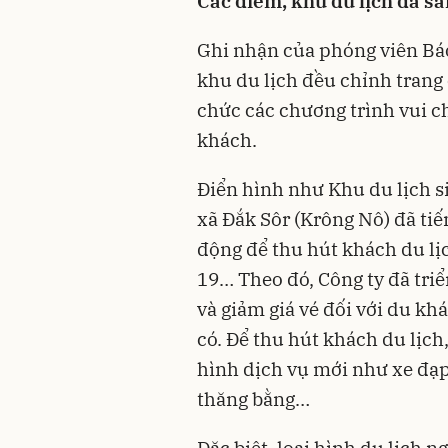
Các điểm, khu du lịch đã să
Ghi nhận của phóng viên Bá
khu du lịch đều chỉnh trang
chức các chương trình vui chơ
khách.
Điển hình như Khu du lịch s
xã Đắk Sôr (Krông Nô) đã ti
động để thu hút khách du lị
19… Theo đó, Công ty đã triể
và giảm giá vé đối với du khá
có. Để thu hút khách du lịch
hình dịch vụ mới như xe đạp 
thăng bằng…