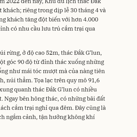
m 2022 đến nay, Khu du lịch thác Đắk
khách; riêng trong dịp lễ 30 tháng 4 và
ợng khách tăng đột biến với hơn 4.000
tỉnh có nhu cầu lưu trú cắm trại qua
úi rừng, ở độ cao 52m, thác Đắk G’lun,
ột góc 90 độ từ đỉnh thác xuống những
ống như mái tóc mượt mà của nàng tiên
h, núi thẳm. Tọa lạc trên quy mô 91,6
 xung quanh thác Đắk G’lun có nhiều
t. Ngay bên hông thác, có những bãi đất
ách cắm trại nghỉ qua đêm. Đây cũng là
ách ngắm cảnh, tận hưởng không khí