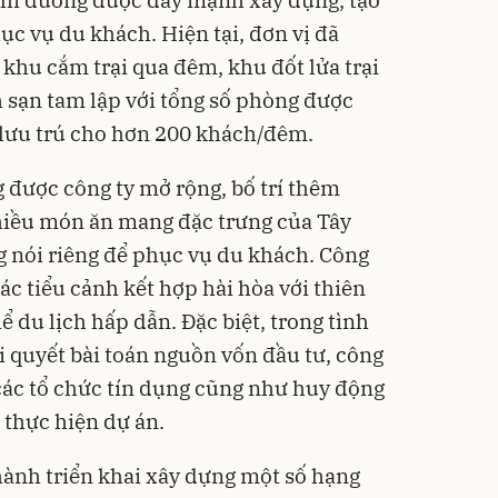
 nghỉ dưỡng được đẩy mạnh xây dựng, tạo
c vụ du khách. Hiện tại, đơn vị đã
khu cắm trại qua đêm, khu đốt lửa trại
 sạn tam lập với tổng số phòng được
 lưu trú cho hơn 200 khách/đêm.
được công ty mở rộng, bố trí thêm
ều món ăn mang đặc trưng của Tây
nói riêng để phục vụ du khách. Công
 các tiểu cảnh kết hợp hài hòa với thiên
 du lịch hấp dẫn. Đặc biệt, trong tình
i quyết bài toán nguồn vốn đầu tư, công
 các tổ chức tín dụng cũng như huy động
 thực hiện dự án.
 hành triển khai xây dựng một số hạng