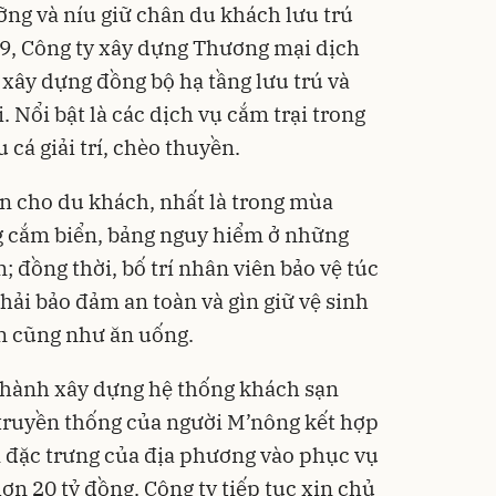
ng và níu giữ chân du khách lưu trú
̃ 2/9, Công ty xây dựng Thương mại dịch
 xây dựng đồng bộ hạ tầng lưu trú và
. Nổi bật là các dịch vụ cắm trại trong
 cá giải trí, chèo thuyền.
n cho du khách, nhất là trong mùa
g cắm biển, bảng nguy hiểm ở những
 đồng thời, bố trí nhân viên bảo vệ túc
hải bảo đảm an toàn và gìn giữ vệ sinh
n cũng như ăn uống.
ến hành xây dựng hệ thống khách sạn
 truyền thống của người M’nông kết hợp
 đặc trưng của địa phương vào phục vụ
ơn 20 tỷ đồng. Công ty tiếp tục xin chủ