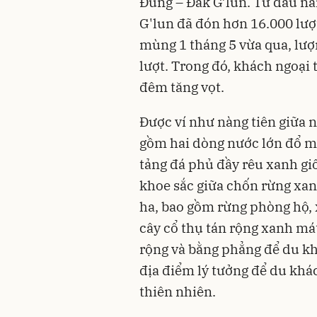
Đùng – Đắk G’lun. Từ đầu nă
G'lun đã đón hơn 16.000 lượt 
mùng 1 tháng 5 vừa qua, lư
lượt. Trong đó, khách ngoại 
đêm tăng vọt.
Được ví như nàng tiên giữa n
gồm hai dòng nước lớn đổ m
tảng đá phủ đầy rêu xanh gi
khoe sắc giữa chốn rừng xan
ha, bao gồm rừng phòng hộ,
cây cổ thụ tán rộng xanh má
rộng và bằng phẳng để du kh
địa điểm lý tưởng để du kh
thiên nhiên.