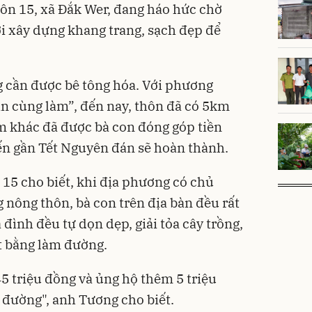
ôn 15, xã Đắk Wer, đang háo hức chờ
i xây dựng khang trang, sạch đẹp để
 cần được bê tông hóa. Với phương
 cùng làm”, đến nay, thôn đã có 5km
m khác đã được bà con đóng góp tiền
ến gần Tết Nguyên đán sẽ hoàn thành.
15 cho biết, khi địa phương có chủ
 nông thôn, bà con trên địa bàn đều rất
 đình đều tự dọn dẹp, giải tỏa cây trồng,
ặt bằng làm đường.
45 triệu đồng và ủng hộ thêm 5 triệu
 đường", anh Tương cho biết.