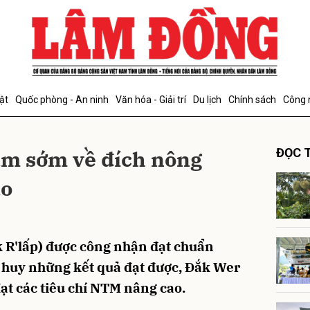
bình luận
ật
Quốc phòng - An ninh
Văn hóa - Giải trí
Du lịch
Chính sách
Công 
âm sớm về đích nông
ĐỌC T
ao
Hủy
G
 R'lấp) được công nhận đạt chuẩn
 huy những kết quả đạt được, Đắk Wer
t các tiêu chí NTM nâng cao.