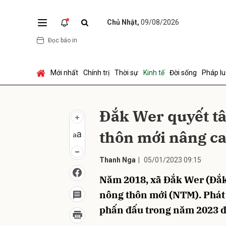
Chủ Nhật,
09/08/2026
Đọc báo in
Gửi 
Mới nhất
Chính trị
Thời sự
Kinh tế
Đời sống
Pháp lu
Ðắk Wer quyết t
thôn mới nâng c
Thanh Nga
|
05/01/2023 09:15
Năm 2018, xã Đắk Wer (Đắk
nông thôn mới (NTM). Phát
phấn đấu trong năm 2023 đạ