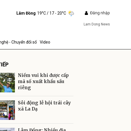
Đăng nhập
Lâm Đồng
19°C
/ 17 - 20°C
Lam Dong News
nghệ - Chuyển đổi số
Video
IẾP
Niềm vui khi được cấp
mã số xuất khẩu sầu
riêng
ửi
Sôi động lễ hội trái cây
xã La Dạ
Lâm Đồng: Nhiều địa