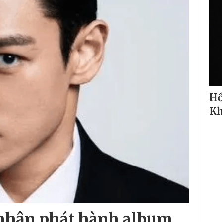
Hồ
Kh
 nhận phát hành album