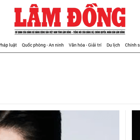
háp luật
Quốc phòng - An ninh
Văn hóa - Giải trí
Du lịch
Chính 