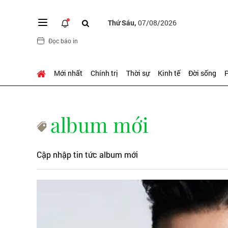
Thứ Sáu,
07/08/2026
Đọc báo in
Mới nhất
Chính trị
Thời sự
Kinh tế
Đời sống
P
album mới
Cập nhập tin tức album mới