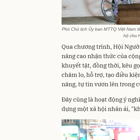
Phó Chủ tịch Ủy ban MTTQ Việt Nam t
hộ cho H
Qua chương trình, Hội Ngườ
nâng cao nhận thức của cộng
khuyết tật, đồng thời, kêu gọ
chăm lo, hỗ trợ, tạo điều ki
năng, tự tin vươn lên trong 
Đây cũng là hoạt động ý ngh
dựng một xã hội nhân ái, "khô