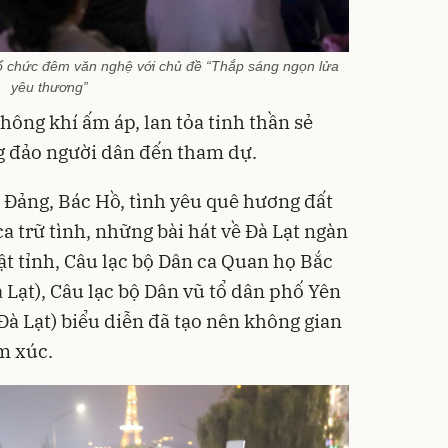
tổ chức đêm văn nghệ với chủ đề “Thắp sáng ngọn lửa
yêu thương”
hông khí ấm áp, lan tỏa tinh thần sẻ
ng đảo người dân đến tham dự.
i Đảng, Bác Hồ, tình yêu quê hương đất
a trữ tình, những bài hát về Đà Lạt ngàn
t tỉnh, Câu lạc bộ Dân ca Quan họ Bắc
Lạt), Câu lạc bộ Dân vũ tổ dân phố Yên
 Lạt) biểu diễn đã tạo nên không gian
m xúc.