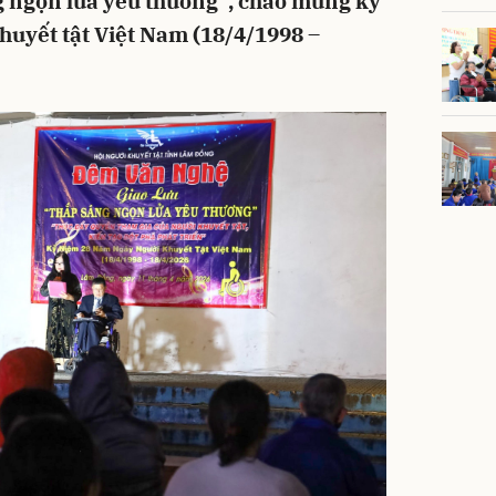
g ngọn lửa yêu thương”, chào mừng kỷ
uyết tật Việt Nam (18/4/1998 –