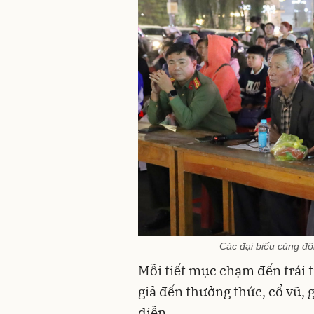
Các đại biểu cùng đ
Mỗi tiết mục chạm đến trái 
giả đến thưởng thức, cổ vũ,
diễn.