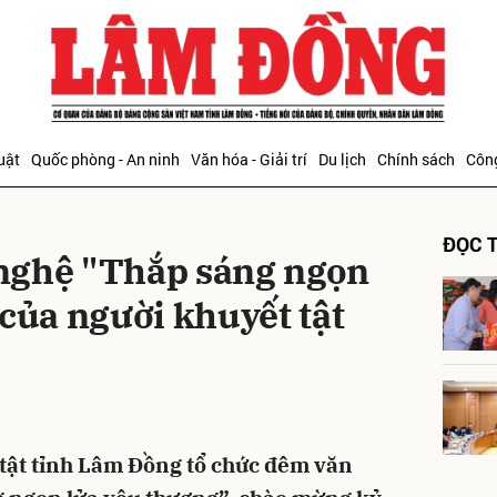
bình luận
uật
Quốc phòng - An ninh
Văn hóa - Giải trí
Du lịch
Chính sách
Công
ĐỌC T
nghệ "Thắp sáng ngọn
của người khuyết tật
Hủy
G
 tật tỉnh Lâm Đồng tổ chức đêm văn