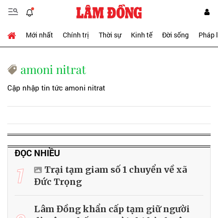
Mới nhất
Chính trị
Thời sự
Kinh tế
Đời sống
Pháp 
amoni nitrat
Cập nhập tin tức amoni nitrat
ĐỌC NHIỀU
1
Trại tạm giam số 1 chuyển về xã
Đức Trọng
Lâm Đồng khẩn cấp tạm giữ người