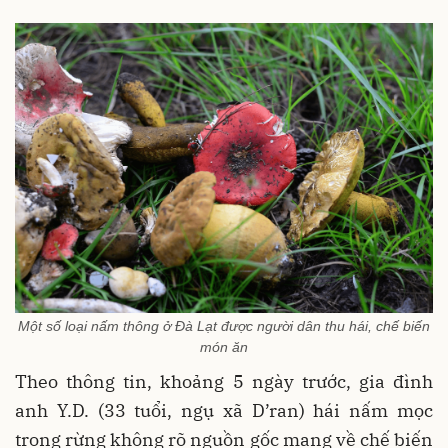
Một số loại nấm thông ở Đà Lạt được người dân thu hái, chế biến
món ăn
Theo thông tin, khoảng 5 ngày trước, gia đình
anh Y.D. (33 tuổi, ngụ xã D’ran) hái nấm mọc
trong rừng không rõ nguồn gốc mang về chế biến