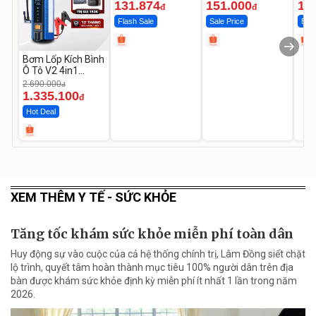
131.874
151.000
14
đ
đ
Flash Sale
Sale Price
Best
Bơm Lốp Kích Bình
Ô Tô V2 4in1
MEDICAR –
2.690.000
đ
12.000mAh
1.335.100
đ
Hot Deal
XEM THÊM Y TẾ - SỨC KHỎE
Tăng tốc khám sức khỏe miễn phí toàn dân
Huy động sự vào cuộc của cả hệ thống chính trị, Lâm Đồng siết chặt
lộ trình, quyết tâm hoàn thành mục tiêu 100% người dân trên địa
bàn được khám sức khỏe định kỳ miễn phí ít nhất 1 lần trong năm
2026.