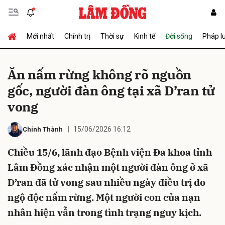
Mới nhất
Chính trị
Thời sự
Kinh tế
Đời sống
Pháp l
Gửi bình luận
Ăn nấm rừng không rõ nguồn
gốc, người đàn ông tại xã D’ran tử
vong
15/06/2026 16:12
Chính Thành
Chiều 15/6, lãnh đạo Bệnh viện Đa khoa tỉnh
Hủy
Gửi
Lâm Đồng xác nhận một người đàn ông ở xã
D’ran đã tử vong sau nhiều ngày điều trị do
ngộ độc nấm rừng. Một người con của nạn
nhân hiện vẫn trong tình trạng nguy kịch.