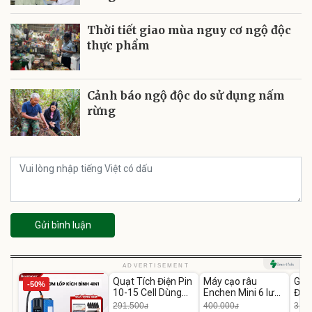
Thời tiết giao mùa nguy cơ ngộ độc
thực phẩm
Cảnh báo ngộ độc do sử dụng nấm
rừng
Gửi bình luận
Unmute
Unmute
U
ADVERTISEMENT
Quạt Tích Điện Pin
Máy cạo râu
GEP
-50%
-54%
-62%
10-15 Cell Dùng
Enchen Mini 6 lưỡi
Đùi
Liên Tục 4-8H
dao kép mỏng
Cao
291.500
400.000
319.
đ
đ