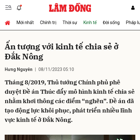
Mới nhất
Chính trị
Thời sự
Kinh tế
Đời sống
Pháp l
Gửi bình luận
Ấn tượng với kinh tế chia sẻ ở
Đắk Nông
Hưng Nguyên
08/11/2023 05:10
Tháng 8/2019, Thủ tướng Chính phủ phê
duyệt Đề án Thúc đẩy mô hình kinh tế chia sẻ
Hủy
Gửi
nhằm khơi thông các điểm “nghẽn”. Đề án đã
tạo động lực khôi phục, phát triển nhiều lĩnh
vực kinh tế ở Đắk Nông.