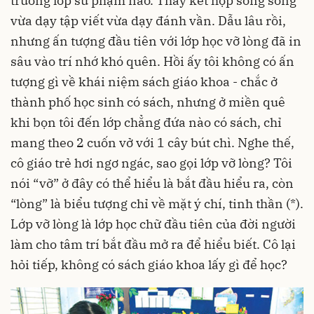
trường lớp sư phạm nào. Thầy kết hợp song song
vừa dạy tập viết vừa dạy đánh vần. Dẫu lâu rồi,
nhưng ấn tượng đầu tiên với lớp học vỡ lòng đã in
sâu vào trí nhớ khó quên. Hồi ấy tôi không có ấn
tượng gì về khái niệm sách giáo khoa - chắc ở
thành phố học sinh có sách, nhưng ở miền quê
khi bọn tôi đến lớp chẳng đứa nào có sách, chỉ
mang theo 2 cuốn vở với 1 cây bút chì. Nghe thế,
cô giáo trẻ hơi ngơ ngác, sao gọi lớp vỡ lòng? Tôi
nói “vỡ” ở đây có thể hiểu là bắt đầu hiểu ra, còn
“lòng” là biểu tượng chỉ về mặt ý chí, tinh thần (*).
Lớp vỡ lòng là lớp học chữ đầu tiên của đời người
làm cho tâm trí bắt đầu mở ra để hiểu biết. Cô lại
hỏi tiếp, không có sách giáo khoa lấy gì để học?