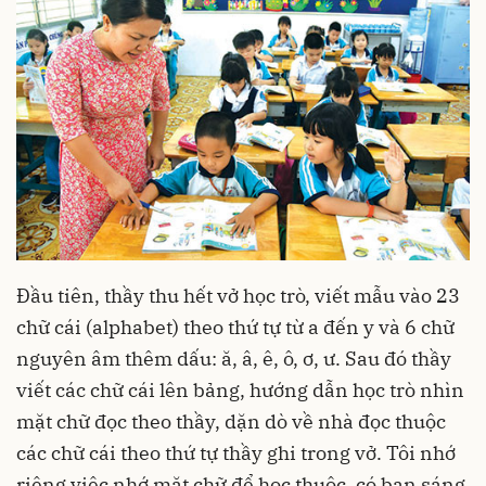
Đầu tiên, thầy thu hết vở học trò, viết mẫu vào 23
chữ cái (alphabet) theo thứ tự từ a đến y và 6 chữ
nguyên âm thêm dấu: ă, â, ê, ô, ơ, ư. Sau đó thầy
viết các chữ cái lên bảng, hướng dẫn học trò nhìn
mặt chữ đọc theo thầy, dặn dò về nhà đọc thuộc
các chữ cái theo thứ tự thầy ghi trong vở. Tôi nhớ
riêng việc nhớ mặt chữ để học thuộc, có bạn sáng