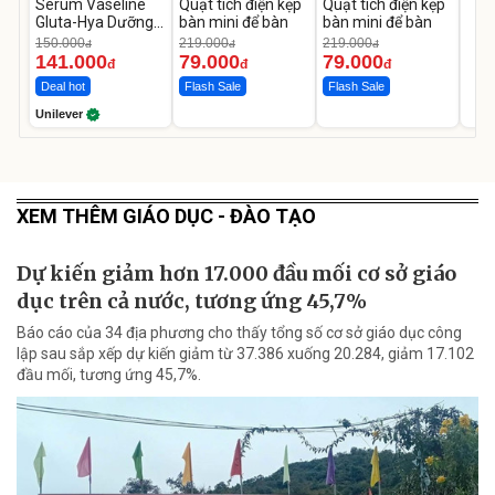
Serum Vaseline
Quạt tích điện kẹp
Quạt tích điện kẹp
Gluta-Hya Dưỡng
bàn mini để bàn
bàn mini để bàn
Da Sáng Mịn Sau 7
150.000
219.000
219.000
đ
đ
đ
Ngày
141.000
79.000
79.000
đ
đ
đ
Deal hot
Flash Sale
Flash Sale
Unilever
XEM THÊM GIÁO DỤC - ĐÀO TẠO
Dự kiến giảm hơn 17.000 đầu mối cơ sở giáo
dục trên cả nước, tương ứng 45,7%
Báo cáo của 34 địa phương cho thấy tổng số cơ sở giáo dục công
lập sau sắp xếp dự kiến giảm từ 37.386 xuống 20.284, giảm 17.102
đầu mối, tương ứng 45,7%.