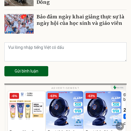
Đồng
Bảo đảm ngày khai giảng thực sự là
ngày hội của học sinh và giáo viên
Gửi bình luận
U
ADVERTISEMENT
Đai 
-6%
-63%
-63%
bé 
1-9 
22
Hot 
Cecil