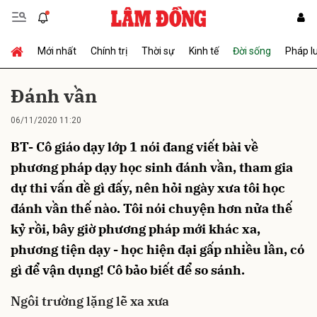
Mới nhất
Chính trị
Thời sự
Kinh tế
Đời sống
Pháp l
Gửi bình luận
Ðánh vần
06/11/2020 11:20
BT- Cô giáo dạy lớp 1 nói đang viết bài về
phương pháp dạy học sinh đánh vần, tham gia
dự thi vấn đề gì đấy, nên hỏi ngày xưa tôi học
đánh vần thế nào. Tôi nói chuyện hơn nửa thế
Hủy
Gửi
kỷ rồi, bây giờ phương pháp mới khác xa,
phương tiện dạy - học hiện đại gấp nhiều lần, có
gì để vận dụng! Cô bảo biết để so sánh.
Ngôi trường lặng lẽ xa xưa