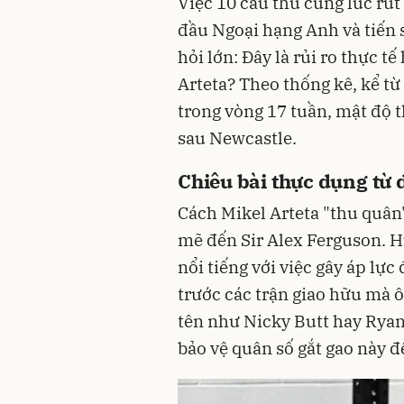
Việc 10 cầu thủ cùng lúc rút
đầu Ngoại hạng Anh và tiến 
hỏi lớn: Đây là rủi ro thực tế
Arteta? Theo thống kê, kể từ 
trong vòng 17 tuần, mật độ t
sau Newcastle.
Chiêu bài thực dụng từ d
Cách Mikel Arteta "thu quâ
mẽ đến Sir Alex Ferguson. 
nổi tiếng với việc gây áp lực
trước các trận giao hữu mà ôn
tên như Nicky Butt hay Ryan
bảo vệ quân số gắt gao này đ