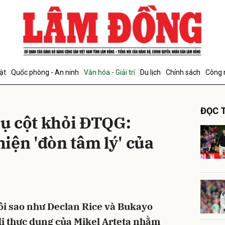
bình luận
ật
Quốc phòng - An ninh
Văn hóa - Giải trí
Du lịch
Chính sách
Công 
ĐỌC T
rụ cột khỏi ĐTQG:
hiện 'đòn tâm lý' của
Hủy
G
ôi sao như Declan Rice và Bukayo
 đi thực dụng của Mikel Arteta nhằm