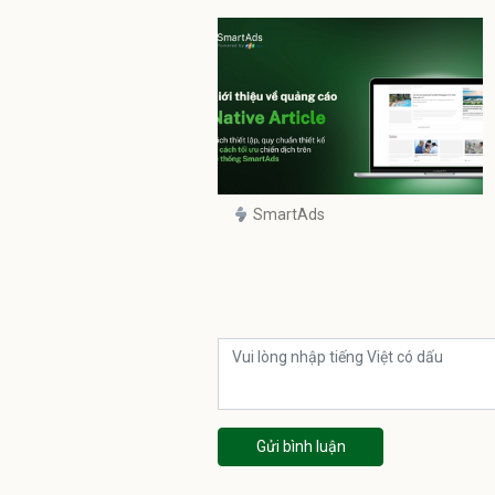
SmartAds
Gửi bình luận