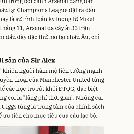
 lui trong bối cảnh Arsenal đang dẫn
sâu tại Champions League đặt ra dấu
 hay là sự tính toán kỹ lưỡng từ Mikel
tháng 11, Arsenal đã cày ải 33 trận
hi đấu dày đặc thứ hai tại châu Âu, chỉ
i sản của Sir Alex
n" khiến người hâm mộ liên tưởng mạnh
Huyền thoại của Manchester United từng
 để các học trò rút khỏi ĐTQG, đặc biệt
g coi là "lãng phí thời gian". Những cái
 Giggs từng là trung tâm của chính sách
ể ưu tiên cho mục tiêu của câu lạc bộ.