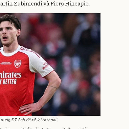
artin Zubimendi và Piero Hincapie.
ập trung ĐT Anh để về lại Arsenal