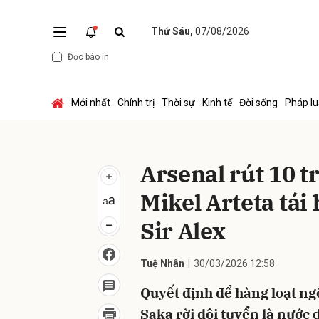
Thứ Sáu,
07/08/2026
Đọc báo in
Gửi 
Mới nhất
Chính trị
Thời sự
Kinh tế
Đời sống
Pháp lu
Arsenal rút 10 t
Mikel Arteta tái 
Sir Alex
Tuệ Nhân
30/03/2026 12:58
Quyết định để hàng loạt ng
Saka rời đội tuyển là nước