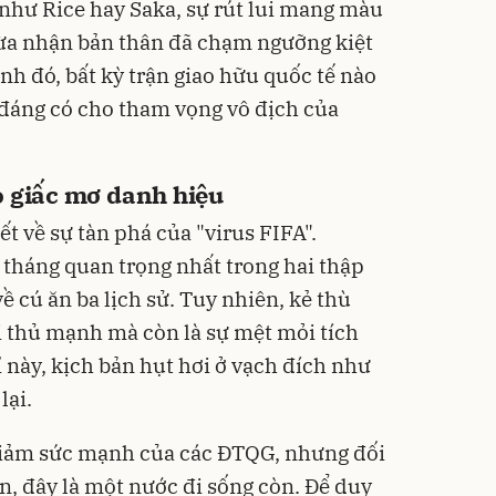
 như Rice hay Saka, sự rút lui mang màu
hừa nhận bản thân đã chạm ngưỡng kiệt
ảnh đó, bất kỳ trận giao hữu quốc tế nào
 đáng có cho tham vọng vô địch của
o giấc mơ danh hiệu
ết về sự tàn phá của "virus FIFA".
 tháng quan trọng nhất trong hai thập
ề cú ăn ba lịch sử. Tuy nhiên, kẻ thù
ối thủ mạnh mà còn là sự mệt mỏi tích
 này, kịch bản hụt hơi ở vạch đích như
lại.
 giảm sức mạnh của các ĐTQG, nhưng đối
n, đây là một nước đi sống còn. Để duy