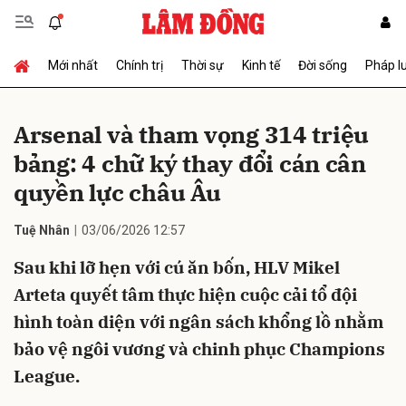
Mới nhất
Chính trị
Thời sự
Kinh tế
Đời sống
Pháp l
Gửi bình luận
Arsenal và tham vọng 314 triệu
bảng: 4 chữ ký thay đổi cán cân
quyền lực châu Âu
Tuệ Nhân
03/06/2026 12:57
Sau khi lỡ hẹn với cú ăn bốn, HLV Mikel
Hủy
Gửi
Arteta quyết tâm thực hiện cuộc cải tổ đội
hình toàn diện với ngân sách khổng lồ nhằm
bảo vệ ngôi vương và chinh phục Champions
League.