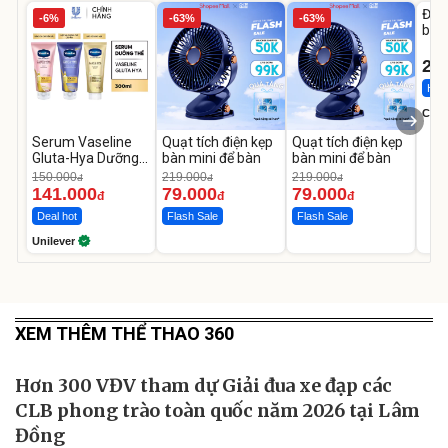
Đai 
-6%
-63%
-63%
bé 
1-9 
22
Hot 
Cecil
Serum Vaseline
Quạt tích điện kẹp
Quạt tích điện kẹp
Gluta-Hya Dưỡng
bàn mini để bàn
bàn mini để bàn
Da Sáng Mịn Sau 7
150.000
219.000
219.000
đ
đ
đ
Ngày
141.000
79.000
79.000
đ
đ
đ
Deal hot
Flash Sale
Flash Sale
Unilever
XEM THÊM THỂ THAO 360
Hơn 300 VĐV tham dự Giải đua xe đạp các
CLB phong trào toàn quốc năm 2026 tại Lâm
Đồng