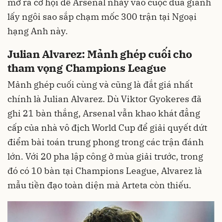
mở ra cơ hội để Arsenal nhảy vào cuộc đua giành
lấy ngôi sao sắp chạm mốc 300 trận tại Ngoại
hạng Anh này.
Julian Alvarez: Mảnh ghép cuối cho
tham vọng Champions League
Mảnh ghép cuối cùng và cũng là đắt giá nhất
chính là Julian Alvarez. Dù Viktor Gyokeres đã
ghi 21 bàn thắng, Arsenal vẫn khao khát đẳng
cấp của nhà vô địch World Cup để giải quyết dứt
điểm bài toán trung phong trong các trận đánh
lớn. Với 20 pha lập công ở mùa giải trước, trong
đó có 10 bàn tại Champions League, Alvarez là
mẫu tiền đạo toàn diện mà Arteta còn thiếu.