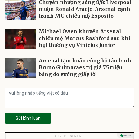
Chuyển nhượng sáng 8/8: Liverpool
mượn Ronald Araujo, Arsenal cạnh
tranh MU chiêu mộ Esposito
Michael Owen khuyên Arsenal
chiêu mộ Marcus Rashford sau khi
hụt thương vụ Vinicius Junior
Arsenal tạm hoãn công bố tân binh
Bruno Guimaraes trị giá 75 triệu
bảng do vướng giấy tờ
Gửi bình luận
U
ADVERTISEMENT