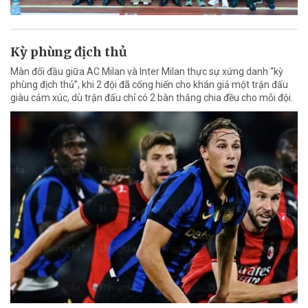
Kỳ phùng địch thủ
Màn đối đầu giữa AC Milan và Inter Milan thực sự xứng danh “kỳ
phùng địch thủ”, khi 2 đội đã cống hiến cho khán giả một trận đấu
giàu cảm xúc, dù trận đấu chỉ có 2 bàn thắng chia đều cho mỗi đội.