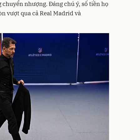
g chuyển nhượng. Đáng chú ý, số tiền họ
òn vượt qua cả Real Madrid và