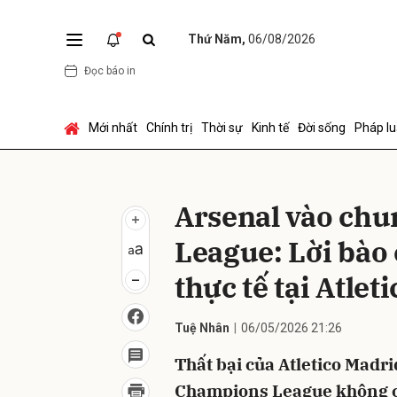
Thứ Năm,
06/08/2026
Đọc báo in
Gửi 
Mới nhất
Chính trị
Thời sự
Kinh tế
Đời sống
Pháp lu
Arsenal vào ch
League: Lời bào
thực tế tại Atleti
Tuệ Nhân
06/05/2026 21:26
Thất bại của Atletico Madri
Champions League không ch