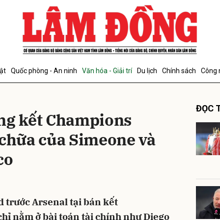
bình luận
ật
Quốc phòng - An ninh
Văn hóa - Giải trí
Du lịch
Chính sách
Công 
ĐỌC T
ung kết Champions
 chữa của Simeone và
co
Hủy
G
d trước Arsenal tại bán kết
ỉ nằm ở bài toán tài chính như Diego