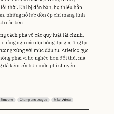
lỗi thời. Khi bị dẫn bàn, họ thiếu hẳn
ản, những nỗ lực dồn ép chỉ mang tính
ch sắc bén.
g cách phá vỡ các quy luật tài chính,
p hàng ngũ các đội bóng đại gia, ông lại
tương xứng với mức đầu tư. Atletico gục
hông phải vì họ nghèo hơn đối thủ, mà
ng đá kém cỏi hơn mức phí chuyển
 Simeone
Champions League
Mikel Arteta