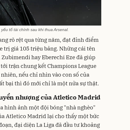
ếu tố tài chính sau khi thua Arsenal.
ang rõ rệt qua từng năm, đạt đỉnh điểm
 trị giá 105 triệu bảng. Những cái tên
n Zubimendi hay Eberechi Eze đã giúp
o tới trận chung kết Champions League
 nhiên, nếu chỉ nhìn vào con số của
t bại thì đó mới chỉ là một nửa sự thật.
huyển nhượng của Atletico Madrid
a hình ảnh một đội bóng "nhà nghèo"
của Atletico Madrid lại cho thấy một bức
đoạn, đại diện La Liga đã đầu tư khoảng