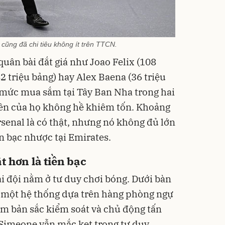
o cũng đã chi tiêu không ít trên TTCN.
uân bài đắt giá như Joao Felix (108
82 triệu bảng) hay Alex Baena (36 triệu
u mức mua sắm tại Tây Ban Nha trong hai
iền của họ không hề khiêm tốn. Khoảng
rsenal là có thật, nhưng nó không đủ lớn
ận bạc nhược tại Emirates.
 hơn là tiền bạc
ai đội nằm ở tư duy chơi bóng. Dưới bàn
g một hệ thống dựa trên hàng phòng ngự
m bản sắc kiểm soát và chủ động tấn
a Simeone vẫn mắc kẹt trong tư duy