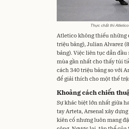
Thực chất thì Atletic
Atletico không thiếu những q
triệu bảng), Julian Alvarez (
bảng). Việc liên tục dẫn đầ
mùa gần nhất cho thấy túi t
cách 340 triệu bảng so với A
để giải thích cho một thế tr
Khoảng cách chiến thuật
Sự khác biệt lớn nhất giữa h
tay Arteta, Arsenal xây dựn
kiên cố nhưng luôn mang đậ
công. Ngược lại, tập thể củ