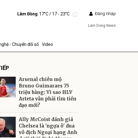
Đăng nhập
Lâm Đồng
17°C
/ 17 - 23°C
Lam Dong News
nghệ - Chuyển đổi số
Video
IẾP
Arsenal chiêu mộ
Bruno Guimaraes 75
triệu bảng: Vì sao HLV
Arteta vẫn phải tìm tiền
ửi
đạo mới?
Ally McCoist đánh giá
Chelsea là 'ngựa ô' đua
vô địch Ngoại hạng Anh