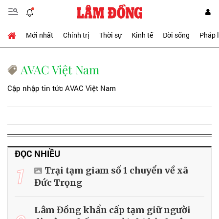
Mới nhất
Chính trị
Thời sự
Kinh tế
Đời sống
Pháp 
AVAC Việt Nam
Cập nhập tin tức AVAC Việt Nam
ĐỌC NHIỀU
1
Trại tạm giam số 1 chuyển về xã
Đức Trọng
Lâm Đồng khẩn cấp tạm giữ người