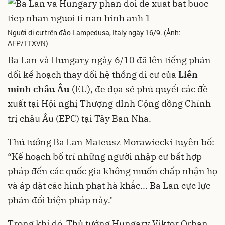
Người di cư trên đảo Lampedusa, Italy ngày 16/9. (Ảnh:
AFP/TTXVN)
Ba Lan và Hungary ngày 6/10 đã lên tiếng phản
đối kế hoạch thay đổi hệ thống di cư của
Liên
minh châu Âu
(EU), đe dọa sẽ phủ quyết các đề
xuất tại Hội nghị Thượng đỉnh Cộng đồng Chính
trị châu Âu (EPC) tại Tây Ban Nha.
Thủ tướng Ba Lan Mateusz Morawiecki tuyên bố:
“Kế hoạch bố trí những người nhập cư bất hợp
pháp đến các quốc gia không muốn chấp nhận họ
và áp đặt các hình phạt hà khắc... Ba Lan cực lực
phản đối biện pháp này."
Trong khi đó, Thủ tướng Hungary Viktor Orban