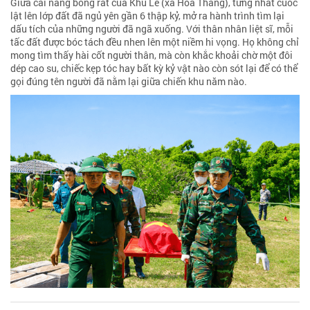
Giữa cái nắng bỏng rát của Khu Lê (xã Hòa Thắng), từng nhát cuốc
lật lên lớp đất đã ngủ yên gần 6 thập kỷ, mở ra hành trình tìm lại
dấu tích của những người đã ngã xuống. Với thân nhân liệt sĩ, mỗi
tấc đất được bóc tách đều nhen lên một niềm hi vọng. Họ không chỉ
mong tìm thấy hài cốt người thân, mà còn khắc khoải chờ một đôi
dép cao su, chiếc kẹp tóc hay bất kỳ kỷ vật nào còn sót lại để có thể
gọi đúng tên người đã nằm lại giữa chiến khu năm nào.