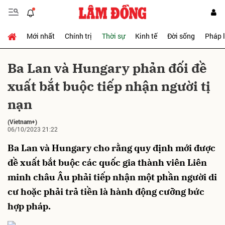
Mới nhất
Chính trị
Thời sự
Kinh tế
Đời sống
Pháp 
Gửi bình luận
Ba Lan và Hungary phản đối đề
xuất bắt buộc tiếp nhận người tị
nạn
(Vietnam+)
06/10/2023 21:22
Ba Lan và Hungary cho rằng quy định mới được
Hủy
Gửi
đề xuất bắt buộc các quốc gia thành viên Liên
minh châu Âu phải tiếp nhận một phần người di
cư hoặc phải trả tiền là hành động cưỡng bức
hợp pháp.