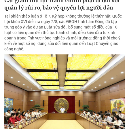
Cắt giảm thủ tục hành chính phải đi đôi với
quản lý rủi ro, bảo vệ quyền lợi người dân
Tại phiên thảo luận ở Tổ 7, Kỳ họp không thường lệ thứ nhất, Quốc
hội khóa XVI diễn ra ngày 7/8, các ĐBQH tỉnh Lâm Đồng đã tập
trung góp ý vào dự án Luật sửa đổi, bổ sung một số điều của 10
luật có liên quan đến thủ tục hành chính, điều kiện đầu tư kinh
doanh trong lĩnh vực nông nghiệp và môi trường; đồng thời cho ý
kiến về một số nội dung sửa đổi liên quan đến Luật Chuyển giao
công nghệ.