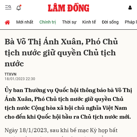
Mới nhất
Chính trị
Thời sự
Kinh tế
Đời sống
Pháp 
Gửi bình luận
Bà Võ Thị Ánh Xuân, Phó Chủ
tịch nước giữ quyền Chủ tịch
nước
TTXVN
18/01/2023 22:30
Ủy ban Thường vụ Quốc hội thông báo bà Võ Thị
Hủy
Gửi
Ánh Xuân, Phó Chủ tịch nước giữ quyền Chủ
tịch nước Cộng hòa xã hội chủ nghĩa Việt Nam
cho đến khi Quốc hội bầu ra Chủ tịch nước mới.
Ngày 18/1/2023, sau khi bế mạc Kỳ họp bất