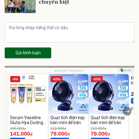
chuyên biệt
Gửi bình luận
U
ADVERTISEMENT
Đai 
-6%
-63%
-63%
bé 
1-9 
22
Hot 
Cecil
Serum Vaseline
Quạt tích điện kẹp
Quạt tích điện kẹp
Gluta-Hya Dưỡng
bàn mini để bàn
bàn mini để bàn
Da Sáng Mịn Sau 7
150.000
219.000
219.000
đ
đ
đ
Ngày
141.000
79.000
79.000
đ
đ
đ