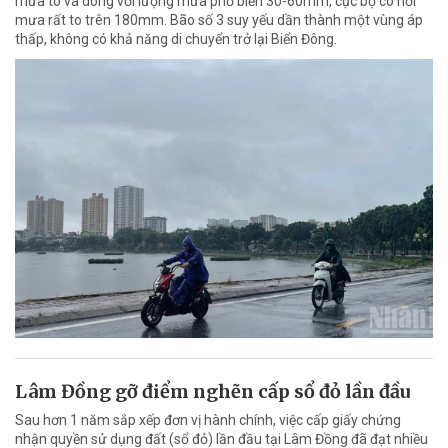
mưa to và dông với lượng mưa phổ biến 30-60mm, cục bộ có nơi
mưa rất to trên 180mm. Bão số 3 suy yếu dần thành một vùng áp
thấp, không có khả năng di chuyển trở lại Biển Đông.
Lâm Đồng gỡ điểm nghẽn cấp sổ đỏ lần đầu
Sau hơn 1 năm sắp xếp đơn vị hành chính, việc cấp giấy chứng
nhận quyền sử dụng đất (sổ đỏ) lần đầu tại Lâm Đồng đã đạt nhiều