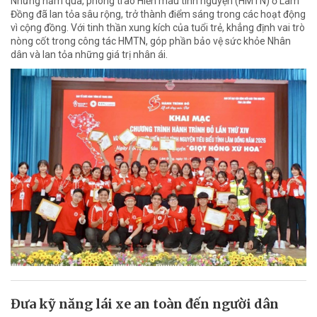
Những năm qua, phong trào Hiến máu tình nguyện (HMTN) ở Lâm
Đồng đã lan tỏa sâu rộng, trở thành điểm sáng trong các hoạt động
vì cộng đồng. Với tinh thần xung kích của tuổi trẻ, khẳng định vai trò
nòng cốt trong công tác HMTN, góp phần bảo vệ sức khỏe Nhân
dân và lan tỏa những giá trị nhân ái.
Đưa kỹ năng lái xe an toàn đến người dân