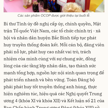
Các sản phẩm OCOP được giới thiệu tại buổi lễ.
Bí thư Tỉnh ủy đề nghị cấp ủy, chính quyền, Mặt
trận Tổ quốc Việt Nam, các tổ chức chính trị - xã
hội và nhân dân huyện Bắc Bình tiếp tục phát
huy truyền thống đoàn kết. Mỗi cán bộ, đảng viên
phải nỗ lực, phát huy cao nhất vai trò, trách
nhiệm của mình cùng với sự chung sức, đồng
lòng của các tầng lớp nhân dân, tạo thành sức
mạnh tổng hợp, nguồn lực nội sinh quan trọng để
phát triển nhanh và bền vững. Toàn Đảng bộ
phải phát huy tốt truyền thống anh hùng, thực
hiện nghiêm túc, hiệu quả các Nghị quyết Trung
ương 4 (khóa XI và khóa XII) và Kết luận số 21 của
Ban Chấp hành Trung ương Đảng (khóa XIII) về