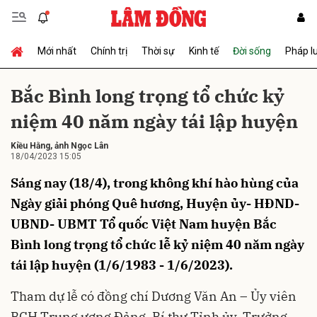
Mới nhất
Chính trị
Thời sự
Kinh tế
Đời sống
Pháp l
Gửi bình luận
Bắc Bình long trọng tổ chức kỷ
niệm 40 năm ngày tái lập huyện
Kiều Hằng
, ảnh Ngọc Lân
18/04/2023 15:05
Sáng nay (18/4), trong không khí hào hùng của
Ngày giải phóng Quê hương, Huyện ủy- HĐND-
Hủy
Gửi
UBND- UBMT Tổ quốc Việt Nam huyện Bắc
Bình long trọng tổ chức lễ kỷ niệm 40 năm ngày
tái lập huyện (1/6/1983 - 1/6/2023).
Tham dự lễ có đồng chí Dương Văn An – Ủy viên
BCH Trung ương Đảng, Bí thư Tỉnh ủy, Trưởng