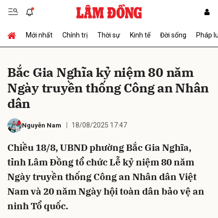
Mới nhất
Chính trị
Thời sự
Kinh tế
Đời sống
Pháp l
Gửi bình luận
Bắc Gia Nghĩa kỷ niệm 80 năm
Ngày truyền thống Công an Nhân
dân
18/08/2025 17:47
Nguyễn Nam
Chiều 18/8, UBND phường Bắc Gia Nghĩa,
Hủy
Gửi
tỉnh Lâm Đồng tổ chức Lễ kỷ niệm 80 năm
Ngày truyền thống Công an Nhân dân Việt
Nam và 20 năm Ngày hội toàn dân bảo vệ an
ninh Tổ quốc.