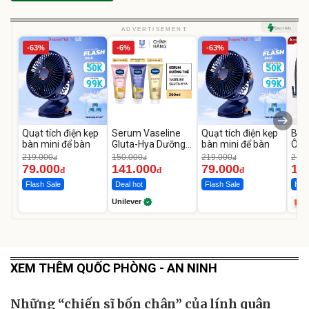
ADVERTISEMENT
-63%
-6%
-63%
Quạt tích điện kẹp
Serum Vaseline
Quạt tích điện kẹp
Bơm
bàn mini để bàn
Gluta-Hya Dưỡng
bàn mini để bàn
Ô T
Da Sáng Mịn Sau 7
MED
219.000
150.000
219.000
2.69
đ
đ
đ
Ngày
12.
79.000
141.000
79.000
1.
đ
đ
đ
Flash Sale
Deal hot
Flash Sale
Hot 
Unilever
XEM THÊM QUỐC PHÒNG - AN NINH
Những “chiến sĩ bốn chân” của lính quân