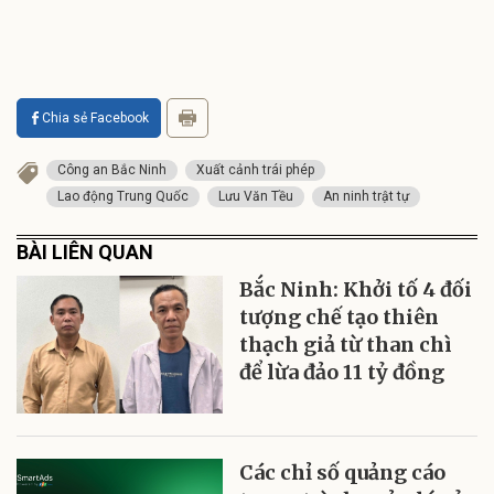
Chia sẻ Facebook
Công an Bắc Ninh
Xuất cảnh trái phép
Lao động Trung Quốc
Lưu Văn Tều
An ninh trật tự
BÀI LIÊN QUAN
Bắc Ninh: Khởi tố 4 đối
tượng chế tạo thiên
thạch giả từ than chì
để lừa đảo 11 tỷ đồng
Các chỉ số quảng cáo