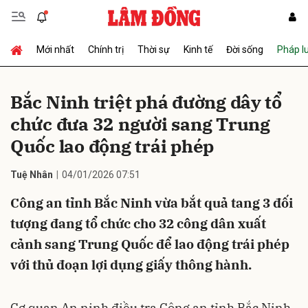
Mới nhất
Chính trị
Thời sự
Kinh tế
Đời sống
Pháp l
Gửi bình luận
Bắc Ninh triệt phá đường dây tổ
chức đưa 32 người sang Trung
Quốc lao động trái phép
Tuệ Nhân
04/01/2026 07:51
Công an tỉnh Bắc Ninh vừa bắt quả tang 3 đối
Hủy
Gửi
tượng đang tổ chức cho 32 công dân xuất
cảnh sang Trung Quốc để lao động trái phép
với thủ đoạn lợi dụng giấy thông hành.
Cơ quan An ninh điều tra Công an tỉnh Bắc Ninh