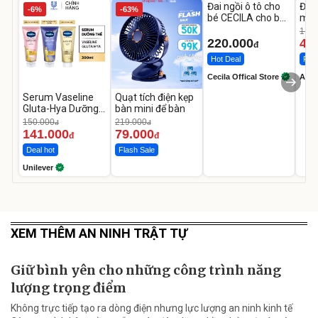
Đai ngồi ô tô cho
Đèn
-6%
-63%
bé CECILA cho bé
mặt
1-9 tuổi
202
1.08
LED
220.000
46
đ
Hot Deal
Flas
Cecila Offical Store
A do
Serum Vaseline
Quạt tích điện kẹp
Gluta-Hya Dưỡng
bàn mini để bàn
Da Sáng Mịn Sau 7
150.000
219.000
đ
đ
Ngày
141.000
79.000
đ
đ
Deal hot
Flash Sale
Unilever
XEM THÊM AN NINH TRẬT TỰ
Giữ bình yên cho những công trình năng
lượng trọng điểm
Không trực tiếp tạo ra dòng điện nhưng lực lượng an ninh kinh tế