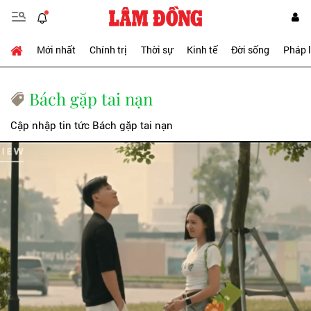
Mới nhất
Chính trị
Thời sự
Kinh tế
Đời sống
Pháp 
Bách gặp tai nạn
Cập nhập tin tức Bách gặp tai nạn