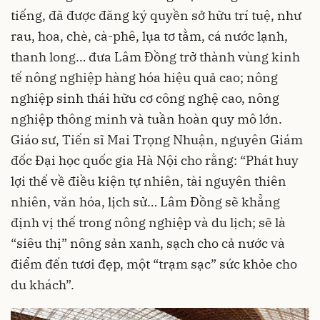
tiếng, đã được đăng ký quyền sở hữu trí tuệ, như
rau, hoa, chè, cà-phê, lụa tơ tằm, cá nước lạnh,
thanh long… đưa Lâm Đồng trở thành vùng kinh
tế nông nghiệp hàng hóa hiệu quả cao; nông
nghiệp sinh thái hữu cơ công nghệ cao, nông
nghiệp thông minh và tuần hoàn quy mô lớn.
Giáo sư, Tiến sĩ Mai Trọng Nhuận, nguyên Giám
đốc Đại học quốc gia Hà Nội cho rằng: “Phát huy
lợi thế về điều kiện tự nhiên, tài nguyên thiên
nhiên, văn hóa, lịch sử… Lâm Đồng sẽ khẳng
định vị thế trong
nông nghiệp
và du lịch; sẽ là
“siêu thị” nông sản xanh, sạch cho cả nước và
điểm đến tươi đẹp, một “trạm sạc” sức khỏe cho
du khách”.