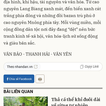
địa hình, khí hậu, tài nguyên và văn hóa. Từ cao
nguyên Lang Biang xanh mát, đến biển xanh cát
trắng phía đông và những đồi bazan trù phú ở
cao nguyên Mnông phía tây. Mỗi vùng miền, mỗi
cộng đồng dân tộc nơi đây đang “dệt” nên bức
tranh kinh tế-xã hội, văn hóa-lịch sử sống động
và giàu bản sắc.
VĂN BẢO - THANH HẢI - VĂN YÊN
Copy Link
Theo nhandan.vn
Chia sẻ Facebook
BÀI LIÊN QUAN
Thả cá thể khỉ đuôi dài
về rừng tự nhiên