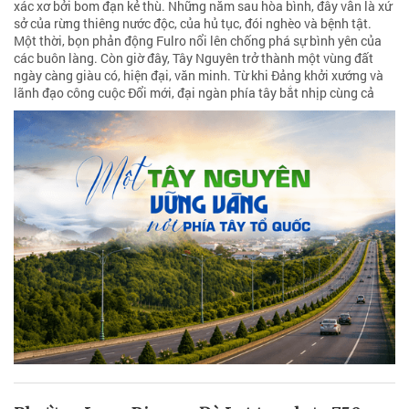
xác xơ bởi bom đạn kẻ thù. Những năm sau hòa bình, đây vẫn là xứ
sở của rừng thiêng nước độc, của hủ tục, đói nghèo và bệnh tật.
Một thời, bọn phản động Fulro nổi lên chống phá sự bình yên của
các buôn làng. Còn giờ đây, Tây Nguyên trở thành một vùng đất
ngày càng giàu có, hiện đại, văn minh. Từ khi Đảng khởi xướng và
lãnh đạo công cuộc Đổi mới, đại ngàn phía tây bắt nhịp cùng cả