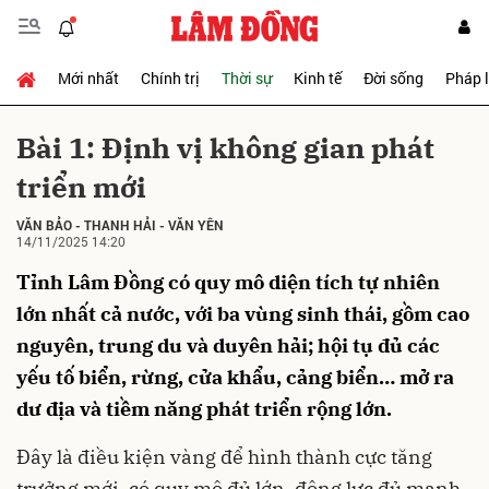
Mới nhất
Chính trị
Thời sự
Kinh tế
Đời sống
Pháp 
Gửi bình luận
Bài 1: Định vị không gian phát
triển mới
VĂN BẢO
-
THANH HẢI
-
VĂN YÊN
14/11/2025 14:20
Tỉnh Lâm Đồng có quy mô diện tích tự nhiên
lớn nhất cả nước, với ba vùng sinh thái, gồm cao
Hủy
Gửi
nguyên, trung du và duyên hải; hội tụ đủ các
yếu tố biển, rừng, cửa khẩu, cảng biển… mở ra
dư địa và tiềm năng phát triển rộng lớn.
Đây là điều kiện vàng để hình thành cực tăng
trưởng mới, có quy mô đủ lớn, động lực đủ mạnh