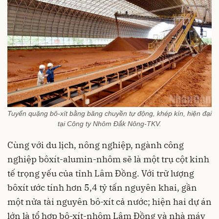
Tuyển quặng bô-xít bằng băng chuyền tự động, khép kín, hiện đại
tại Công ty Nhôm Đắk Nông-TKV.
Cùng với du lịch, nông nghiệp, ngành công
nghiệp bôxít-alumin-nhôm sẽ là một trụ cột kinh
tế trọng yếu của tỉnh Lâm Đồng. Với trữ lượng
bôxít ước tính hơn 5,4 tỷ tấn nguyên khai, gần
một nửa tài nguyên bô-xít cả nước; hiện hai dự án
lớn là tổ hợp bô-xít-nhôm Lâm Đồng và nhà máy